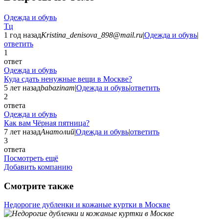
Одежда и обувь
Тц
1 год назад
Kristina_denisova_898@mail.ru
|
Одежда и обувь
|
ответить
1
ответ
Одежда и обувь
Куда сдать ненужные вещи в Москве?
5 лет назад
babazinam
|
Одежда и обувь
|
ответить
2
ответа
Одежда и обувь
Как вам Чёрная пятница?
7 лет назад
Анатолий
|
Одежда и обувь
|
ответить
3
ответа
Посмотреть ещё
Добавить компанию
Смотрите также
Недорогие дубленки и кожаные куртки в Москве