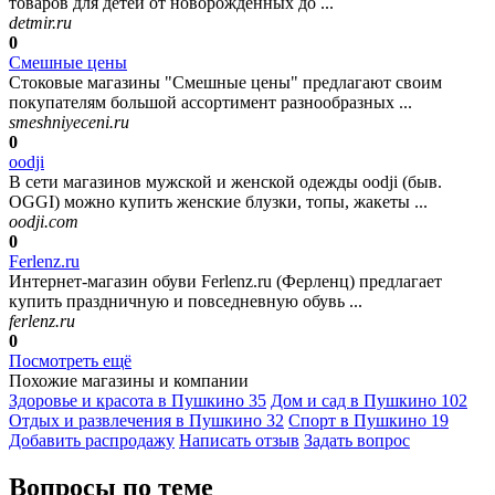
товаров для детей от новорожденных до ...
detmir.ru
0
Смешные цены
Стоковые магазины "Смешные цены" предлагают своим
покупателям большой ассортимент разнообразных ...
smeshniyeceni.ru
0
oodji
В сети магазинов мужской и женской одежды oodji (быв.
OGGI) можно купить женские блузки, топы, жакеты ...
oodji.com
0
Ferlenz.ru
Интернет-магазин обуви Ferlenz.ru (Ферленц) предлагает
купить праздничную и повседневную обувь ...
ferlenz.ru
0
Посмотреть ещё
Похожие магазины и компании
Здоровье и красота в Пушкино
35
Дом и сад в Пушкино
102
Отдых и развлечения в Пушкино
32
Спорт в Пушкино
19
Добавить раcпродажу
Написать отзыв
Задать вопрос
Вопросы по теме