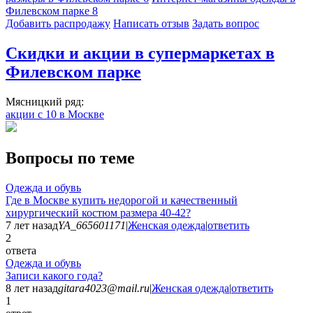
Филевском парке
8
Добавить раcпродажу
Написать отзыв
Задать вопрос
Скидки и акции в супермаркетах в
Филевском парке
Мясницкий ряд:
акции с 10 в Москве
Вопросы по теме
Одежда и обувь
Где в Москве купить недорогой и качественный
хирургический костюм размера 40-42?
7 лет назад
YA_665601171
|
Женская одежда
|
ответить
2
ответа
Одежда и обувь
Записи какого года?
8 лет назад
gitara4023@mail.ru
|
Женская одежда
|
ответить
1