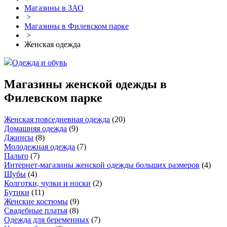
Магазины в ЗАО
>
Магазины в Филевском парке
>
Женская одежда
Одежда и обувь
Магазины женской одежды в
Филевском парке
Женская повседневная одежда
(
20
)
Домашняя одежда
(
9
)
Джинсы
(
8
)
Молодежная одежда
(
7
)
Пальто
(
7
)
Интернет-магазины женской одежды больших размеров
(
4
)
Шубы
(
4
)
Колготки, чулки и носки
(
2
)
Бутики
(
11
)
Женские костюмы
(
9
)
Свадебные платья
(
8
)
Одежда для беременных
(
7
)