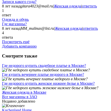
Записи какого года?
8 лет назад
gitara4023@mail.ru
|
Женская одежда
|
ответить
1
ответ
Одежда и обувь
Где магазины?
8 лет назад
MM_malinas@list.ru
|
Женская одежда
|
ответить
4
ответа
Посмотреть ещё
Добавить компанию
Смотрите также
Где недорого купить свадебное платье в Москве?
Где купить вечернее платье недорого в Москве?
Где недорого купить женское нижнее белье в Москве?
Женская одежда в Москве
Все магазины в ЗАО
Недавно добавлено
Kuchenland Home