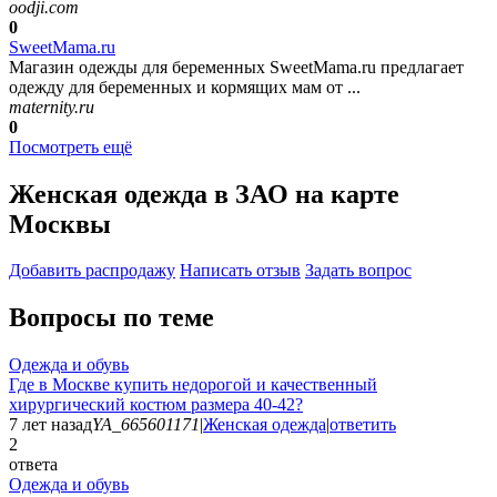
oodji.com
0
SweetMama.ru
Магазин одежды для беременных SweetMama.ru предлагает
одежду для беременных и кормящих мам от ...
maternity.ru
0
Посмотреть ещё
Женская одежда в ЗАО на карте
Москвы
Добавить раcпродажу
Написать отзыв
Задать вопрос
Вопросы по теме
Одежда и обувь
Где в Москве купить недорогой и качественный
хирургический костюм размера 40-42?
7 лет назад
YA_665601171
|
Женская одежда
|
ответить
2
ответа
Одежда и обувь