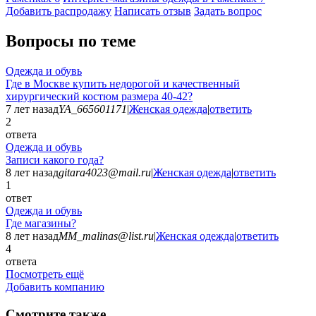
Добавить раcпродажу
Написать отзыв
Задать вопрос
Вопросы по теме
Одежда и обувь
Где в Москве купить недорогой и качественный
хирургический костюм размера 40-42?
7 лет назад
YA_665601171
|
Женская одежда
|
ответить
2
ответа
Одежда и обувь
Записи какого года?
8 лет назад
gitara4023@mail.ru
|
Женская одежда
|
ответить
1
ответ
Одежда и обувь
Где магазины?
8 лет назад
MM_malinas@list.ru
|
Женская одежда
|
ответить
4
ответа
Посмотреть ещё
Добавить компанию
Смотрите также