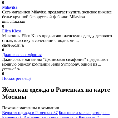
0
Milavitsa
Сеть магазинов Milavitsa предлагает купить женское нижнее
белье крупной белорусской фабрики Milavitsa ...
milavitsa.com
0
Ellen Kloss
Магазины Ellen Kloss предлагают женскую одежду делового
стиля, классику в сочетании с модными ...
ellen-kloss.ru
0
Джинсовая симфония
Джинсовые магазины "Джинсовая симфония" предлагают
модную одежду компании Jeans Symphony, одной из ...
jscasual.ru
0
Посмотреть ещё
Женская одежда в Раменках на карте
Москвы
Похожие магазины и компании
Верхняя одежда в Раменках
37
Большие и малые размеры в
Раменках
6
Интернет-магазины одежды в Раменках
7