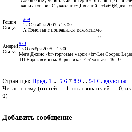
—
Сообщение , меня так же интерисуют ваши цены и эл
ваших товаров.С уважением,Евгений jecka69@gmail.
#69
Гошич
12 Октября 2005 в 13:00
Статус —
А Лэмон мне понравился, рекомендую
0
#70
Андрей
13 Октября 2005 в 13:00
Статус
Мега Джинс <br>торговые марки <br>Lee Cooper. Lege
—
ТЦ Варшавский м. Варшавская <br>опт 261-46-10
Страницы:
Пред.
1
...
5
6
7
8
9
...
54
Следующая
Читают тему (гостей —
1
, пользователей —
0
, и
0
)
Добавить сообщение