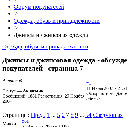
Форум покупателей
>
Одежда, обувь и принадлежности
>
Джинсы и джинсовая одежда
Одежда, обувь и принадлежности
Джинсы и джинсовая одежда - обсужд
покупателей - страница 7
Анатолий ...
#1
11 Июля 2007 в 21:2
Статус —
Академик
Обзор по теме:
Джин
Сообщений:
1881
Регистрация:
29 Ноября
одежда
2004
Страницы:
Пред.
1
...
5
6
7
8
9
...
54
Следующая
#61
Микки
23 Августа 2005 в 13:00