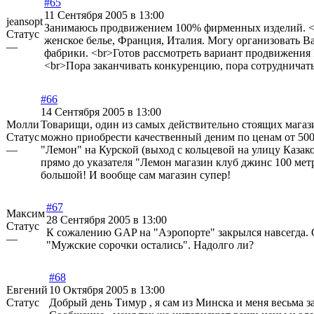
#65
11 Сентября 2005 в 13:00
jeansopt
Занимаюсь продвижением 100% фирменных изделий. <
Статус
женское белье, Франция, Италия. Могу организовать В
—
фабрики. <br>Готов рассмотреть вариант продвижения 
<br>Пора заканчивать конкуренцию, пора сотрудничать
#66
14 Сентября 2005 в 13:00
Mолли
Товарищи, один из самых действительно стоящих магаз
Статус
можно приобрести качественный деним по ценам от 500 
—
"Лемон" на Курской (выход с кольцевой на улицу Казако
прямо до указателя "Лемон магазин клуб джинс 100 мет
большой! И вообще сам магазин супер!
#67
Максим
28 Сентября 2005 в 13:00
Статус
К сожалению GAP на "Аэропорте" закрылся навсегда. 
—
"Мужские сорочки остались". Надолго ли?
#68
Евгений
10 Октября 2005 в 13:00
Статус
Добрый день Тимур , я сам из Минска и меня весьма 