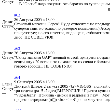
Статус —
В "Овене" надо покупать это барахло по супер ценам
0
#62
26 Августа 2005 в 13:00
Денис
Стоковый магазин "Берсо" Ну да относительно предыду
Статус
супермагазин, но только по размерам помещения:) Ассо
—
присутствует, но его качество, вид и цена, отбивает вся
либо! НЕ СОВЕТУЮ!!!
#63
Денис
26 Августа 2005 в 13:00
Статус
"Склад-магазин GAP" полный отстой, зря время потрат
—
вещей штук 20 всего и то похоже что их сняли с бомжей
говорю вообще... НЕ СОВЕТУЮ!
#64
9 Сентября 2005 в 13:00
Елена
Дмитрий Шилов 2 августа 2005 <br>VIGOSS - полный от
Статус
три недели (раз 5 -7 одел)ВЫБРОСИЛ!!! Причем купил 
—
"VigossJeans". Причина - дырки и разрывы в паху.... Мог
продемонстрировать)))))) <br> <br>Срочно хочу это видет