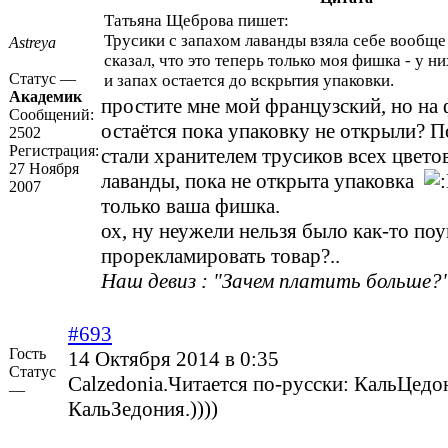
Татьяна Щеброва пишет:
Трусики с запахом лаванды взяла себе вообще
Astreya
сказал, что это теперь только моя фишка - у н
Статус —
и запах остается до вскрытия упаковки.
Академик
простите мне мой французский, но на 
Сообщений:
остаётся пока упаковку не открыли? 
2502
Регистрация:
стали хранителем трусиков всех цвето
27 Ноября
лаванды, пока не открыта упаковка
2007
только ваша фишка.
ох, ну неужели нельзя было как-то по
прорекламировать товар?..
Наш девиз : "Зачем платить больше?"
#693
Гость
14 Октября 2014 в 0:35
Статус
Calzedonia.Читается по-русски: КальЦедон
—
КальЗедония.))))