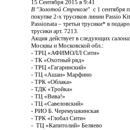
15 Сентября 2015 в 9:41
В "Золотой Стрекозе
" с 1 сентября 
покупке 2-х трусиков линии Passio K
Passionata – третьи трусики* в пода
трусики арт. 7213.
Акция действует в следующих салонах
Москвы и Московской обл.:
- ТРЦ «АФИМОЛЛ Сити»
- ТК «Охотный ряд»
- ТРЦ «Гагаринский»
- ТЦ «Ашан» Марфино
- ТРК «Облака»
- ТДК «Тройка»
- ТЦ «Вива!»
- ТЦ «Савеловский»
- РИО Б. Черемушкинская
- ТРК «Глобал Сити»
- ТЦ «Капитолий» Беляево