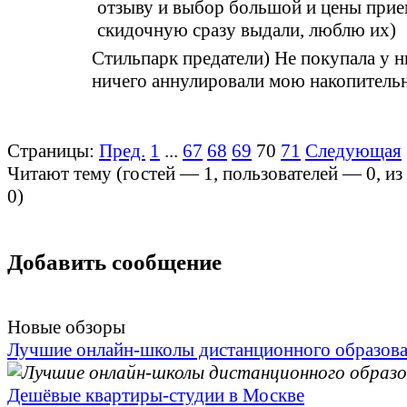
отзыву и выбор большой и цены прие
скидочную сразу выдали, люблю их)
Стильпарк предатели) Не покупала у н
ничего аннулировали мою накопитель
Страницы:
Пред.
1
...
67
68
69
70
71
Следующая
Читают тему (гостей —
1
, пользователей —
0
, и
0
)
Добавить сообщение
Новые обзоры
Лучшие онлайн-школы дистанционного образов
Дешёвые квартиры-студии в Москве