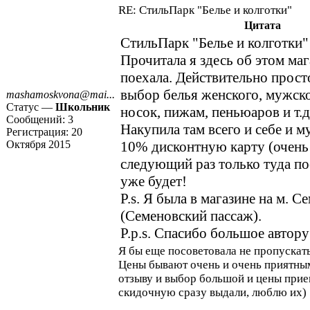
RE: СтильПарк "Белье и колготки"
Цитата
СтильПарк "Белье и колготки"
Прочитала я здесь об этом маг
поехала. Действительно прос
выбор белья женского, мужско
mashamoskvona@mai...
Статус —
Школьник
носок, пижам, пеньюаров и т.д.
Сообщений:
3
Накупила там всего и себе и м
Регистрация:
20
Октября 2015
10% дисконтную карту (очень
следующий раз только туда по
уже будет!
P.s. Я была в магазине на м. С
(Семеновский пассаж).
P.p.s. Спасибо большое автору
Я бы еще посоветовала не пропускат
Цены бывают очень и очень приятн
отзыву и выбор большой и цены прие
скидочную сразу выдали, люблю их)