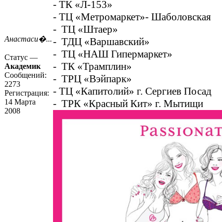
- ТК «Л-153»
- ТЦ «Метромаркет»- Шаболовская
- ТЦ «Штаер»
Анастаси�...
- ТДЦ «Варшавский»
- ТЦ «НАШ Гипермаркет»
Статус —
- ТК «Трамплин»
Академик
Сообщений:
- ТРЦ «Вэйпарк»
2273
- ТЦ «Капитолий» г. Сергиев Посад
Регистрация:
14 Марта
- ТРК «Красный Кит» г. Мытищи
2008