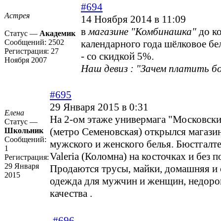
#694
Астрея
14 Ноября 2014 в 11:09
в
магазине "Комбинашка"
до к
Статус —
Академик
Сообщений:
2502
календарного года шёлковое бел
Регистрация:
27
- со скидкой 5%.
Ноября 2007
Наш девиз : "Зачем платить бо
#695
29 Января 2015 в 0:31
Елена
На 2-ом этаже универмага "Московски
Статус —
(метро Семеновская) открылся магази
Школьник
Сообщений:
мужского и женского белья. Бюстгал
1
Valeria (Коломна) на косточках и без п
Регистрация:
29 Января
Продаются трусы, майки, домашняя и
2015
одежда для мужчин и женщин, недоро
качества .
#696