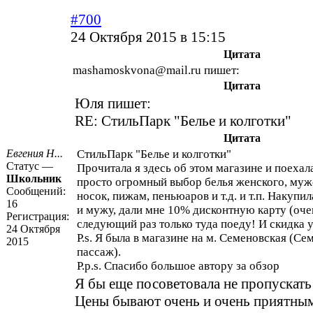
#700
24 Октября 2015 в 15:15
Цитата
mashamoskvona@mail.ru пишет:
Цитата
Юля пишет:
RE: СтильПарк "Белье и колготки"
Цитата
Евгения Н...
СтильПарк "Белье и колготки"
Статус —
Прочитала я здесь об этом магазине и поехал
Школьник
просто огромный выбор белья женского, мужс
Сообщений:
носок, пижам, пеньюаров и т.д. и т.п. Накупил
16
и мужу, дали мне 10% дисконтную карту (оче
Регистрация:
следующий раз только туда поеду! И скидка 
24 Октября
P.s. Я была в магазине на м. Семеновская (С
2015
пассаж).
P.p.s. Спасибо большое автору за обзор
Я бы еще посоветовала не пропускать
Цены бывают очень и очень приятн