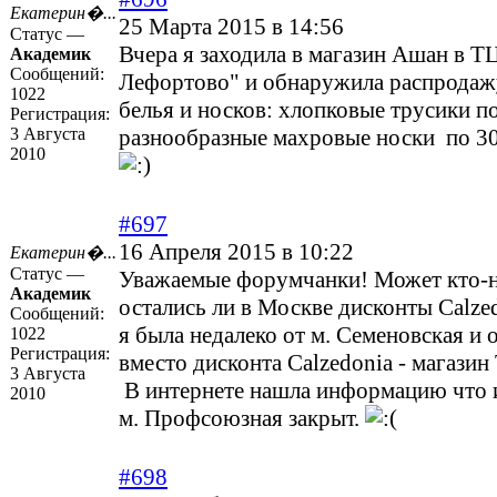
Екатерин�...
25 Марта 2015 в 14:56
Статус —
Вчера я заходила в магазин Ашан в Т
Академик
Сообщений:
Лефортово" и обнаружила распродаж
1022
белья и носков: хлопковые трусики по
Регистрация:
3 Августа
разнообразные махровые носки по 30
2010
#697
16 Апреля 2015 в 10:22
Екатерин�...
Статус —
Уважаемые форумчанки! Может кто-н
Академик
остались ли в Москве дисконты Calze
Сообщений:
я была недалеко от м. Семеновская и 
1022
Регистрация:
вместо дисконта Calzedonia - магази
3 Августа
В интернете нашла информацию что и
2010
м. Профсоюзная закрыт.
#698