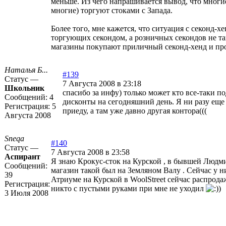
меньше. Из чего напрашивается вывод, что многи
многие) торгуют стоками с Запада.
Более того, мне кажется, что ситуация с секонд-
торгующих секондом, а розничных секондов не та
магазины покупают приличный секонд-хенд и про
Наталья Б...
#139
Статус —
7 Августа 2008 в 23:18
Школьник
спасибо за инфу) только может кто все-таки п
Сообщений:
4
дисконты на сегодняшний день. Я ни разу еще 
Регистрация:
5
приеду, а там уже давно другая контора(((
Августа 2008
Sneqa
#140
Статус —
7 Августа 2008 в 23:58
Аспирант
Я знаю Крокус-сток на Курской , в бывшей Людми
Сообщений:
магазин такой был на Земляном Валу . Сейчас у н
39
Атриуме на Курской в WoolStreet сейчас распродаж
Регистрация:
никто с пустыми руками при мне не уходил
)
3 Июля 2008