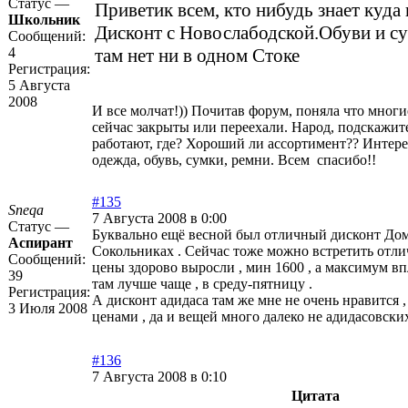
Статус —
Приветик всем, кто нибудь знает куда
Школьник
Дисконт с Новослабодской.Обуви и с
Сообщений:
4
там нет ни в одном Стоке
Регистрация:
5 Августа
2008
И все молчат!)) Почитав форум, поняла что многи
сейчас закрыты или переехали. Народ, подскажит
работают, где? Хороший ли ассортимент?? Интере
одежда, обувь, сумки, ремни. Всем спасибо!!
#135
Sneqa
7 Августа 2008 в 0:00
Статус —
Буквально ещё весной был отличный дисконт Дом
Аспирант
Сокольниках . Сейчас тоже можно встретить отли
Сообщений:
цены здорово выросли , мин 1600 , а максимум впл
39
там лучше чаще , в среду-пятницу .
Регистрация:
А дисконт адидаса там же мне не очень нравится ,
3 Июля 2008
ценами , да и вещей много далеко не адидасовских
#136
7 Августа 2008 в 0:10
Цитата