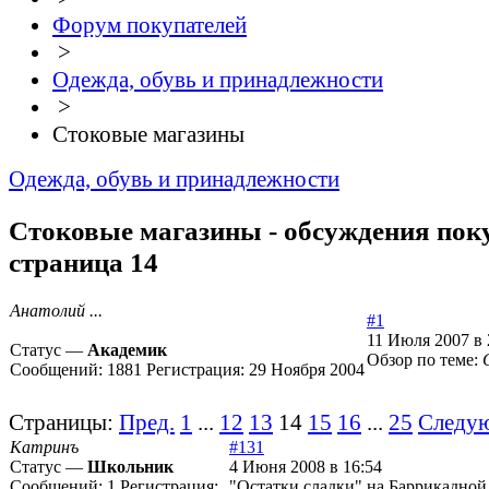
Форум покупателей
>
Одежда, обувь и принадлежности
>
Стоковые магазины
Одежда, обувь и принадлежности
Стоковые магазины - обсуждения поку
страница 14
Анатолий ...
#1
11 Июля 2007 в 
Статус —
Академик
Обзор по теме:
Сообщений:
1881
Регистрация:
29 Ноября 2004
Страницы:
Пред.
1
...
12
13
14
15
16
...
25
Следу
Катринъ
#131
Статус —
Школьник
4 Июня 2008 в 16:54
Сообщений:
1
Регистрация:
"Остатки сладки" на Баррикадной