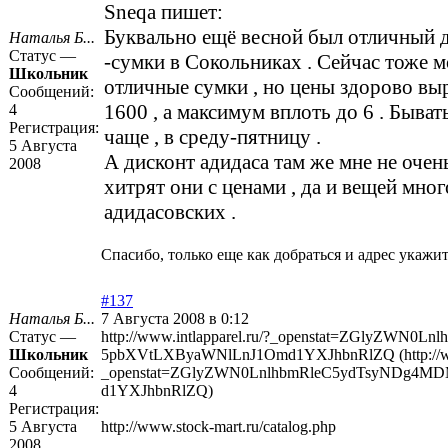
Sneqa пишет:
Буквально ещё весной был отличный 
Наталья Б...
Статус —
-сумки в Сокольниках . Сейчас тоже 
Школьник
отличные сумки , но цены здорово вы
Сообщений:
1600 , а максимум вплоть до 6 . Быват
4
Регистрация:
чаще , в среду-пятницу .
5 Августа
А дисконт адидаса там же мне не очень
2008
хитрят они с ценами , да и вещей мног
адидасовских .
Спасибо, только еще как добраться и адрес укажит
#137
Наталья Б...
7 Августа 2008 в 0:12
Статус —
http://www.intlapparel.ru/?_openstat=ZGlyZW
Школьник
5pbXVtLXByaWNlLnJ1Omd1YXJhbnRlZQ (http://www
Сообщений:
_openstat=ZGlyZWN0LnlhbmRleC5ydTsyNDg4
4
d1YXJhbnRlZQ)
Регистрация:
5 Августа
http://www.stock-mart.ru/catalog.php
2008