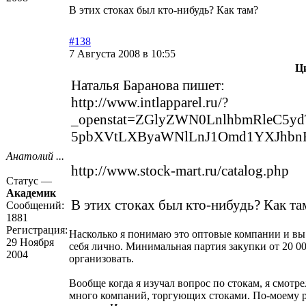
В этих стоках был кто-нибудь? Как там?
#138
7 Августа 2008 в 10:55
Ц
Наталья Баранова пишет:
http://www.intlapparel.ru/?
_openstat=ZGlyZWN0LnlhbmRleC5
­5pbXVtLXByaWNlLnJ1Omd1YXJhbn
Анатолий ...
http://www.stock-mart.ru/catalog.php
Статус —
Академик
В этих стоках был кто-нибудь? Как та
Сообщений:
1881
Регистрация:
Насколько я понимаю это оптовые компании и вы 
29 Ноября
себя лично. Минимальная партия закупки от 20 
2004
организовать.
Вообще когда я изучал вопрос по стокам, я смотр
много компаний, торгующих стоками. По-моему р