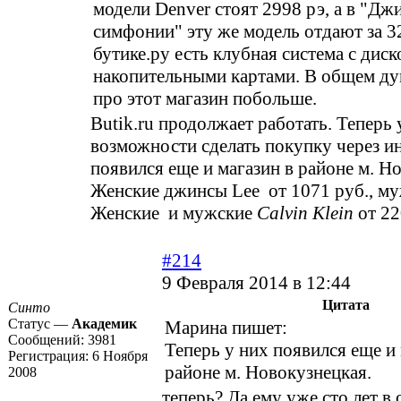
модели Denver стоят 2998 рэ, а в "Дж
симфонии" эту же модель отдают за 3
бутике.ру есть клубная система с дис
накопительными картами. В общем ду
про этот магазин побольше.
Butik.ru продолжает работать. Теперь 
возможности сделать покупку через и
появился еще и магазин в районе м. Н
Женские джинсы Lee от 1071 руб., му
Женские и мужские
Calvin Klein
от 22
#214
9 Февраля 2014 в 12:44
Цитата
Синто
Статус —
Академик
Марина пишет:
Сообщений:
3981
Теперь у них появился еще и 
Регистрация:
6 Ноября
районе м. Новокузнецкая.
2008
теперь? Да ему уже сто лет в 