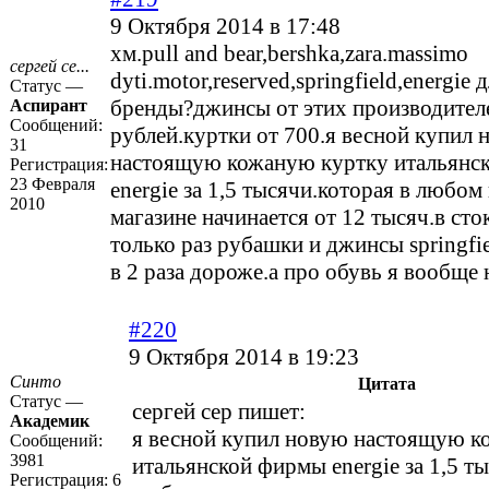
9 Октября 2014 в 17:48
хм.pull and bear,bershka,zara.massimo
сергей се...
dyti.motor,reserved,springfield,energie 
Статус —
бренды?джинсы от этих производител
Аспирант
Сообщений:
рублей.куртки от 700.я весной купил 
31
настоящую кожаную куртку итальянс
Регистрация:
23 Февраля
energie за 1,5 тысячи.которая в любом
2010
магазине начинается от 12 тысяч.в сто
только раз рубашки и джинсы springfie
в 2 раза дороже.а про обувь я вообще
#220
9 Октября 2014 в 19:23
Синто
Цитата
Статус —
сергей сер пишет:
Академик
я весной купил новую настоящую к
Сообщений:
3981
итальянской фирмы energie за 1,5 т
Регистрация:
6