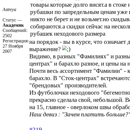
товары которые долго висят.а в стоке
Astreya
рубашки по запредельным ценам уже 
никто не берет и не возьмет.но скидыв
Статус —
Академик
собираются.а скидки сейчас на нескол
Сообщений:
рубашек неходового размера
2502
Регистрация:
на порядок - вы в курсе, что означает 
27 Ноября
выражение?
2007
Видимо, в разных "Фамилиях" и разны
центрах" и барахло разное, и цены на 
Почти весь ассортимент "Фамилии" - 
барахло. В "Сток-центрах" встречаютс
"брендовых" производителей.
Из футболочки неходового "бегемотно
прекрасно сделала свой, небольшой. В
на 15, главное - оверлоком швы обрабо
Наш девиз : "Зачем платить больше?"
#219