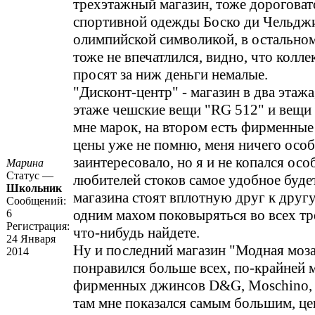
трехэтажный магазин, тоже дороговат
спортивной одежды Боско ди Чельджи
олимпийской символикой, в остально
тоже не впечатлился, видно, что колле
просят за ниж деньги немалые.
"Дисконт-центр" - магазин в два этажа
этаже чешские вещи "RG 512" и вещи
мне марок, на втором есть фирменные
цены уже не помню, меня ничего особ
заинтересовало, но я и не копался осо
Марина
Статус —
любителей стоков самое удобное будет
Школьник
магазина стоят вплотную друг к другу
Сообщений:
одним махом поковыряться во всех тр
6
Регистрация:
что-нибудь найдете.
24 Января
Ну и последний магазин "Модная моза
2014
понравился больше всех, по-крайней 
фирменных джинсов D&G, Moschino, Ic
там мне показался самым большим, це