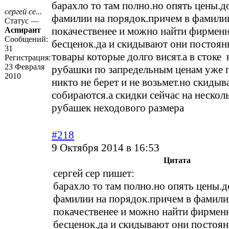
барахло то там полно.но опять цены.д
сергей се...
фамилии на порядок.причем в фамили
Статус —
покачественее и можно найти фирмен
Аспирант
Сообщений:
бесценок.да и скидывают они постоян
31
товары которые долго висят.а в стоке
Регистрация:
23 Февраля
рубашки по запредельным ценам уже п
2010
никто не берет и не возьмет.но скидыв
собираются.а скидки сейчас на нескол
рубашек неходового размера
#218
9 Октября 2014 в 16:53
Цитата
сергей сер пишет:
барахло то там полно.но опять цены.
фамилии на порядок.причем в фамили
покачественее и можно найти фирмен
бесценок.да и скидывают они постоян