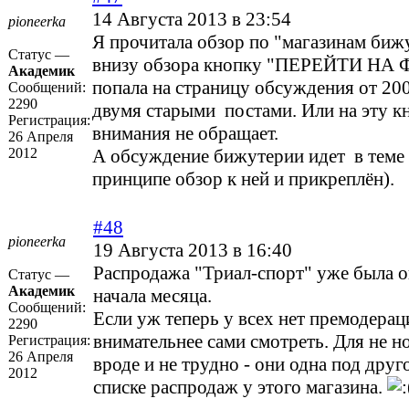
14 Августа 2013 в 23:54
pioneerka
Я прочитала обзор по "магазинам биж
Статус —
внизу обзора кнопку "ПЕРЕЙТИ НА
Академик
попала на страницу обсуждения от 200
Сообщений:
2290
двумя старыми постами. Или на эту к
Регистрация:
внимания не обращает.
26 Апреля
2012
А обсуждение бижутерии идет в тем
принципе обзор к ней и прикреплён).
#48
pioneerka
19 Августа 2013 в 16:40
Распродажа "Триал-спорт" уже была о
Статус —
Академик
начала месяца.
Сообщений:
Если уж теперь у всех нет премодераци
2290
внимательнее сами смотреть. Для не н
Регистрация:
26 Апреля
вроде и не трудно - они одна под дру
2012
списке распродаж у этого магазина.