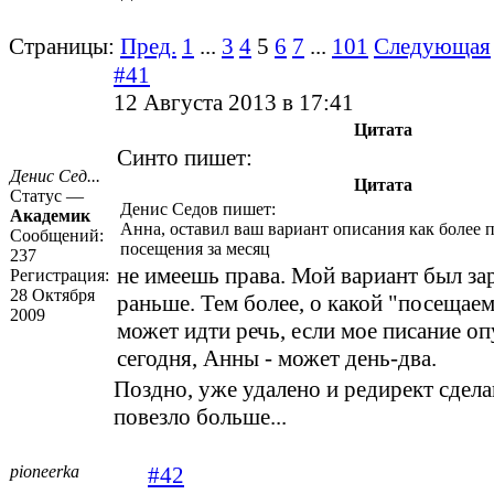
Страницы:
Пред.
1
...
3
4
5
6
7
...
101
Следующая
#41
12 Августа 2013 в 17:41
Цитата
Синто пишет:
Денис Сед...
Цитата
Статус —
Денис Седов пишет:
Академик
Анна, оставил ваш вариант описания как более 
Сообщений:
посещения за месяц
237
не имеешь права. Мой вариант был за
Регистрация:
28 Октября
раньше. Тем более, о какой "посещаем
2009
может идти речь, если мое писание о
сегодня, Анны - может день-два.
Поздно, уже удалено и редирект сдела
повезло больше...
pioneerka
#42