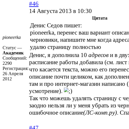
#46
14 Августа 2013 в 10:30
Цитата
Денис Седов пишет:
pioneerka, перенес ваш вариант описа
pioneerka
черновики, напишите мне когда адреса
удалю страницу полностью
Статус —
Академик
Денис, я дополнила 10
адресов
и в дву
Сообщений:
расписание работы добавила (см. лист
2290
Регистрация:
что касается текста, можно его перенес
26 Апреля
описание почти целиком, как дополнен
2012
там и про интернет-магазин написано 
усмотрение).
Так что можешь удалять страницу с ч
заодно нельзя ли у меня убрать из чер
ошибочное описание
(ЛС-комп.ру)
. Сп
#47