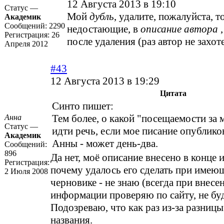
12 Августа 2013 в 19:10
Статус —
Мой
дубль
, удалите, пожалуйста, т
Академик
Сообщений:
2290
недостающие, в
описание автора
,
Регистрация:
26
после удаления (раз автор не захоте
Апреля 2012
#43
12 Августа 2013 в 19:29
Цитата
Синто пишет:
Тем более, о какой "посещаемости за 
Анна
Статус —
идти речь, если мое писание опублико
Академик
Анны - может день-два.
Сообщений:
896
Да нет, моё описание внесено в конце и
Регистрация:
почему удалось его сделать при имею
2 Июля 2008
черновике - не знаю (всегда при внесе
информации проверяю по сайту, не буд
Подозреваю, что как раз из-за разницы
названия.