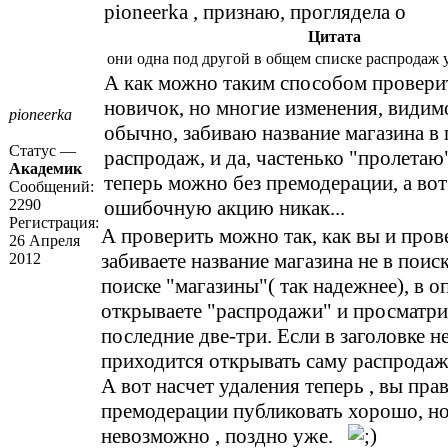
pioneerka
, признаю, проглядела о
Цитата
они одна под другой в общем списке распродаж у
А как можно таким способом проверит
новичок, но многие изменения, видим
pioneerka
обычно, забиваю название магазина в 
Статус —
распродаж, и да, частенько "пролетаю
Академик
теперь можно без премодерации, а вот
Сообщений:
2290
ошибочную акцию никак...
Регистрация:
А проверить можно так, как вы и про
26 Апреля
забиваете название магазина не в поис
2012
поиске "магазины"( так надежнее), в о
открываете "распродажи" и просматри
последние две-три. Если в заголовке н
приходится открывать саму распродаж
А вот насчет удаления теперь , вы прав
премодерации публиковать хорошо, но
невозможно , поздно уже.