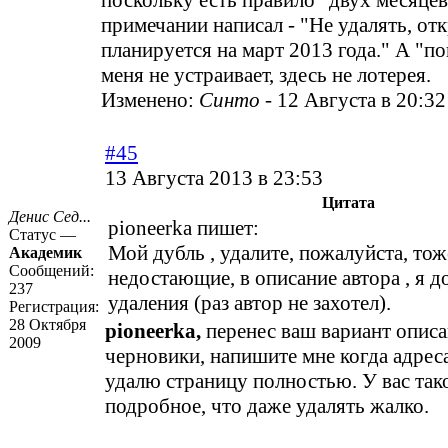
поскольку есть правило "двух месяцев
примечании написал - "Не удалять, от
планируется на март 2013 года." А "п
меня не устраивает, здесь не лотерея.
Изменено:
Синто
-
12 Августа в 20:32
#45
13 Августа 2013 в 23:53
Цитата
Денис Сед...
pioneerka пишет:
Статус —
Мой
дубль
, удалите, пожалуйста, тож
Академик
Сообщений:
недостающие, в
описание автора
, я 
237
удаления (раз автор не захотел).
Регистрация:
28 Октября
pioneerka,
перенес ваш вариант описа
2009
черновики, напишите мне когда адреса
удалю страницу полностью. У вас так
подробное, что даже удалять жалко.