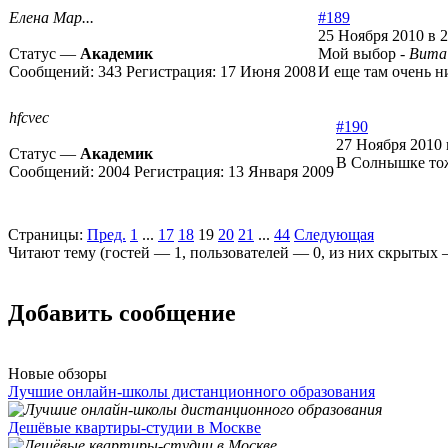
Елена Мар...
#189
25 Ноября 2010 в 2
Статус —
Академик
Мой выбор -
Вита
Сообщений:
343
Регистрация:
17 Июня 2008
И еще там очень н
hfcvec
#190
27 Ноября 2010 
Статус —
Академик
В Солнышке тож
Сообщений:
2004
Регистрация:
13 Января 2009
Страницы:
Пред.
1
...
17
18
19
20
21
...
44
Следующая
Читают тему (гостей —
1
, пользователей —
0
, из них скрытых
Добавить сообщение
Новые обзоры
Лучшие онлайн-школы дистанционного образования
Дешёвые квартиры-студии в Москве