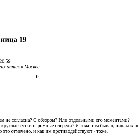
аница 19
20:59
гих аптек в Москве
0
чем не согласна? С обзором? Или отдельными его моментами?
круглые сутки огромные очереди? Я тоже там бывал, никаких ог
о это отмечено, и как им противодействуют - тоже.