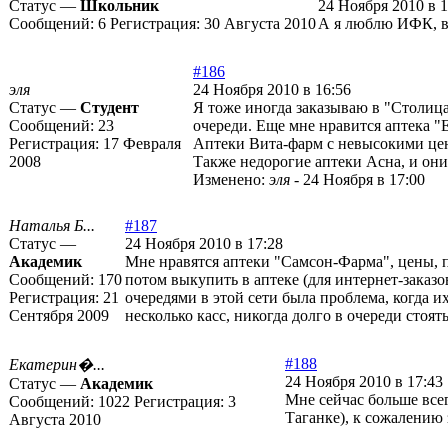
Статус —
Школьник
24 Ноября 2010 в 1
Сообщений:
6
Регистрация:
30 Августа 2010
А я люблю ИФК, во
#186
эля
24 Ноября 2010 в 16:56
Статус —
Студент
Я тоже иногда заказываю в "Столиц
Сообщений:
23
очереди. Еще мне нравится аптека "
Регистрация:
17 Февраля
Аптеки Вита-фарм с невысокими цена
2008
Также недорогие аптеки Асна, и они 
Изменено:
эля
-
24 Ноября в 17:00
Наталья Б...
#187
Статус —
24 Ноября 2010 в 17:28
Академик
Мне нравятся аптеки "Самсон-Фарма", цены, п
Сообщений:
170
потом выкупить в аптеке (для интернет-заказ
Регистрация:
21
очередями в этой сети была проблема, когда и
Сентября 2009
несколько касс, никогда долго в очереди сто
#188
Екатерин�...
24 Ноября 2010 в 17:43
Статус —
Академик
Мне сейчас больше всег
Сообщений:
1022
Регистрация:
3
Таганке), к сожалению 
Августа 2010