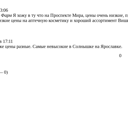
3:06
 Фарм
Я хожу в ту что на Проспекте Мира, цены очень низкие, п
изкие цены на аптечную косметику и хороший ассортимент Виши
в 17:11
е цены разные. Самые невысокие в Солнышке на Ярославке.
0
 —
0
)