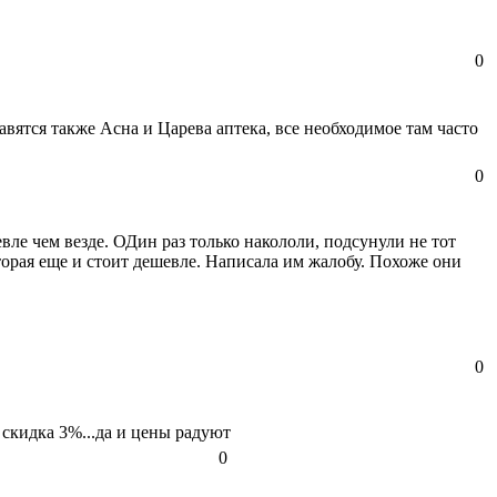
0
ятся также Асна и Царева аптека, все необходимое там часто
0
вле чем везде. ОДин раз только накололи, подсунули не тот
оторая еще и стоит дешевле. Написала им жалобу. Похоже они
0
 скидка 3%...да и цены радуют
0