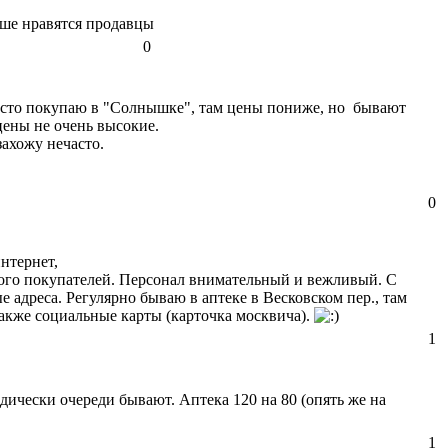
ьше нравятся продавцы
0
часто покупаю в "Солнышке", там цены пониже, но бывают
цены не очень высокие.
ахожу нечасто.
0
нтернет,
 много покупателей. Персонал внимательный и вежливый. С
 адреса. Регулярно бываю в аптеке в Весковском пер., там
также социальные карты (карточка москвича).
1
дически очереди бывают. Аптека 120 на 80 (опять же на
1