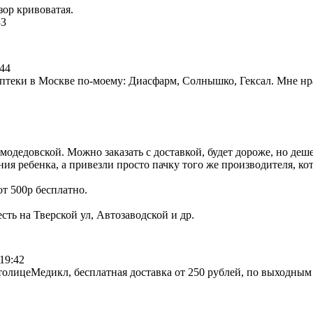
зор кривоватая.
33
:44
птеки в Москве по-моему: Диасфарм, Солнышко, Гексал. Мне нрав
одедовской. Можно заказать с доставкой, будет дороже, но деше
ания ребенка, а привезли просто пачку того же производителя, к
от 500р бесплатно.
сть на Тверской ул, Автозаводской и др.
19:42
толицеМедикл, бесплатная доставка от 250 рублей, по выходным