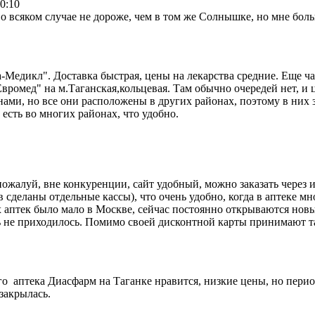
0:10
 всяком случае не дороже, чем в том же Солнышке, но мне бол
а-Медикл". Доставка быстрая, цены на лекарства средние. Еще 
Евромед" на м.Таганская,кольцевая. Там обычно очередей нет, и 
ми, но все они расположены в других районах, поэтому в них з
есть во многих районах, что удобно.
ожалуй, вне конкуренции, сайт удобный, можно заказать через и
ов сделаны отдельные кассы), что очень удобно, когда в аптеке
х аптек было мало в Москве, сейчас постоянно открываются новые
ять не приходилось. Помимо своей дисконтной карты принимают 
о аптека Диасфарм на Таганке нравится, низкие цены, но перио
закрылась.