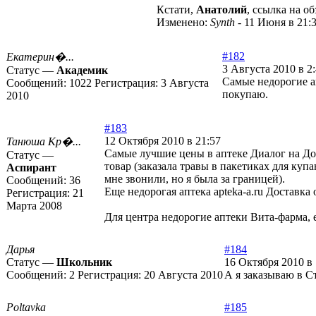
Кстати,
Анатолий
, ссылка на об
Изменено:
Synth
-
11 Июня в 21:
#182
Екатерин�...
3 Августа 2010 в 2
Статус —
Академик
Самые недорогие а
Сообщений:
1022
Регистрация:
3 Августа
покупаю.
2010
#183
12 Октября 2010 в 21:57
Танюшa Кр�...
Самые лучшие цены в аптеке Диалог на Дом
Статус —
товар (заказала травы в пакетиках для куп
Аспирант
мне звонили, но я была за границей).
Сообщений:
36
Еще недорогая аптека apteka-a.ru Доставка 
Регистрация:
21
Марта 2008
Для центра недорогие аптеки Вита-фарма, е
Дарья
#184
Статус —
Школьник
16 Октября 2010 в 
Сообщений:
2
Регистрация:
20 Августа 2010
А я заказываю в С
Poltavka
#185