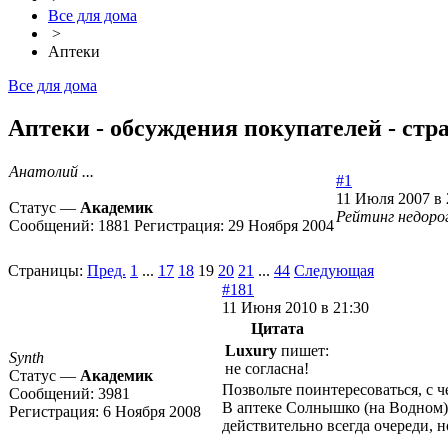
Все для дома
>
Аптеки
Все для дома
Аптеки - обсуждения покупателей - стр
Анатолий ...
#1
11 Июля 2007 в 
Статус —
Академик
Рейтинг недоро
Сообщений:
1881
Регистрация:
29 Ноября 2004
Страницы:
Пред.
1
...
17
18
19
20
21
...
44
Следующая
#181
11 Июня 2010 в 21:30
Цитата
Luxury
пишет:
Synth
не согласна!
Статус —
Академик
Позвольте поинтересоваться, с 
Сообщений:
3981
В аптеке Солнышко (на Водном) 
Регистрация:
6 Ноября 2008
действительно всегда очереди, н