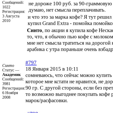
Сообщений:
не дороже 100 руб. за 90-граммовую
1022
думаю, нет смысла переплачивать.
Регистрация:
3 Августа
и что это за марка кофе? Я тут решил
2010
купил Grand Extra - помойка помойкой
Синто
, по акции я купила кофе Неск
то, что, я обычно пью кофе с молоком
мне нет смысла тратиться на дорогой 
арабика с утра пораньше очень взбад
#797
Синто
18 Января 2015 в 10:11
Статус —
сомневаюсь, что сейчас можно купить
Академик
Сообщений:
которое мне кстати не нравится, не до
3981
90 гр. С другой стороны, если без пре
Регистрация:
6 Ноября
то возможно выгоднее покупать кофе 
2008
марок/расфасовки.