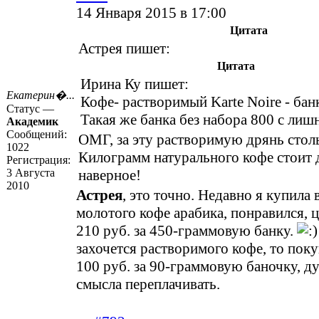
14 Января 2015 в 17:00
Цитата
Астрея пишет:
Цитата
Ирина Ку пишет:
Екатерин�...
Кофе- растворимый Karte Noire - банк
Статус —
Такая же банка без набора 800 с лиш
Академик
Сообщений:
ОМГ, за эту растворимую дрянь стол
1022
Килограмм натурального кофе стоит 
Регистрация:
3 Августа
наверное!
2010
Астрея
, это точно. Недавно я купила
молотого кофе арабика, понравился, ц
210 руб. за 450-граммовую банку.
захочется растворимого кофе, то пок
100 руб. за 90-граммовую баночку, д
смысла переплачивать.