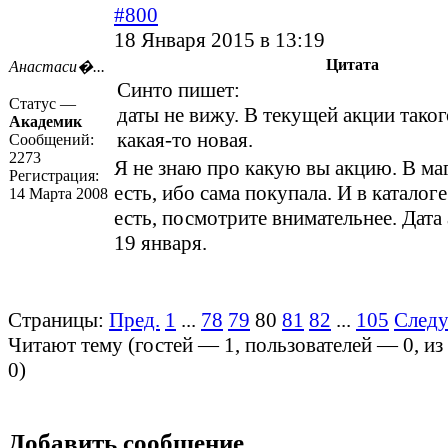
#800
18 Января 2015 в 13:19
Цитата
Анастаси�...
Синто пишет:
Статус —
даты не вижу. В текущей акции таког
Академик
какая-то новая.
Сообщений:
2273
Я не знаю про какую вы акцию. В ма
Регистрация:
есть, ибо сама покупала. И в каталог
14 Марта 2008
есть, посмотрите внимательнее. Дата 
19 января.
Страницы:
Пред.
1
...
78
79
80
81
82
...
105
След
Читают тему (гостей —
1
, пользователей —
0
, и
0
)
Добавить сообщение