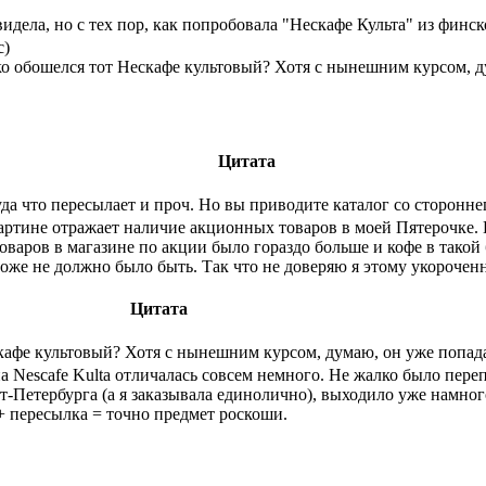
видела, но с тех пор, как попробовала "Нескафе Культа" из финс
с)
ко обошелся тот Нескафе культовый? Хотя с нынешним курсом, д
Цитата
уда что пересылает и проч. Но вы приводите каталог со стороннег
картине отражает наличие акционных товаров в моей Пятерочке. В
оваров в магазине по акции было гораздо больше и кофе в такой 
о тоже не должно было быть. Так что не доверяю я этому укороче
Цитата
скафе культовый? Хотя с нынешним курсом, думаю, он уже попада
 на Nescafe Kulta отличалась совсем немного. Не жалко было пере
т-Петербурга (а я заказывала единолично), выходило уже намного
 + пересылка = точно предмет роскоши.