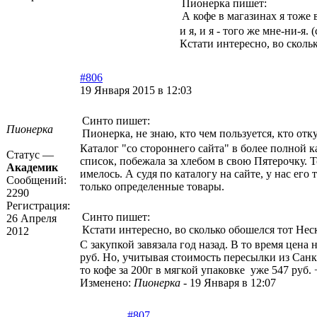
Пионерка пишет:
А кофе в магазинах я тоже 
и я, и я - того же мне-ни-я. (
Кстати интересно, во сколь
#806
19 Января 2015 в 12:03
Синто пишет:
Пионерка
Пионерка, не знаю, кто чем пользуется, кто отк
Каталог "со стороннего сайта" в более полной 
Статус —
список, побежала за хлебом в свою Пятерочку. Т
Академик
имелось. А судя по каталогу на сайте, у нас ег
Сообщений:
только определенные товары.
2290
Регистрация:
Синто пишет:
26 Апреля
Кстати интересно, во сколько обошелся тот Не
2012
С закупкой завязала год назад. В то время цена
руб. Но, учитывая стоимость пересылки из Санк
то кофе за 200г в мягкой упаковке уже 547 руб.
Изменено:
Пионерка
-
19 Января в 12:07
#807