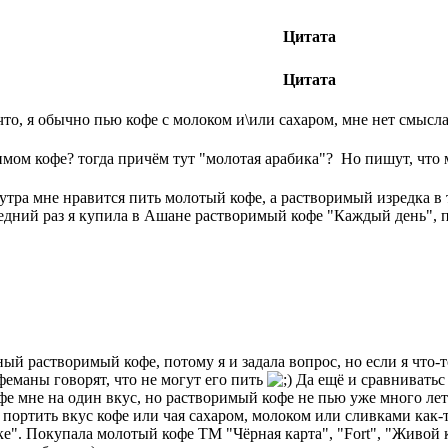
Цитата
Цитата
что, я обычно пью кофе с молоком и\или сахаром, мне нет смысла
римом кофе? тогда причём тут "молотая арабика"? Но пишут, что 
утра мне нравится пить молотый кофе, а растворимый изредка в 
ледний раз я купила в Ашане растворимый кофе "Каждый день",
ный растворимый кофе, потому я и задала вопрос, но если я что-
феманы говорят, что не могут его пить
Да ещё и сравниватьс
офе мне на один вкус, но растворимый кофе не пью уже много лет
 портить вкус кофе или чая сахаром, молоком или сливками как-
шке". Покупала молотый кофе ТМ "Чёрная карта", "Fort", "Живо