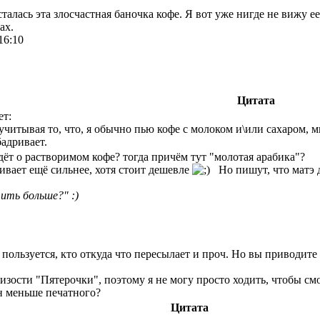
сталась эта злосчастная баночка кофе. Я вот уже нигде не вижу 
ах.
16:10
Цитата
ет:
учитывая то, что, я обычно пью кофе с молоком и\или сахаром, м
бадривает.
идёт о растворимом кофе? тогда причём тут "молотая арабика"?
ривает ещё сильнее, хотя стоит дешевле
Но пишут, что матэ д
ить больше?" :)
 пользуется, кто откуда что пересылает и проч. Но вы приводите 
изости "Пятерочки", поэтому я не могу просто ходить, чтобы смот
н меньше печатного?
Цитата