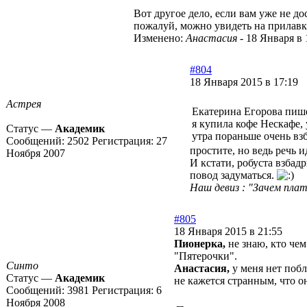
Вот другое дело, если вам уже не до
пожалуй, можно увидеть на прилавк
Изменено:
Анастасия
-
18 Января в 
#804
18 Января 2015 в 17:19
Астрея
Екатерина Егорова пиш
я купила кофе Нескафе, 
Статус —
Академик
утра пораньше очень вз
Сообщений:
2502
Регистрация:
27
простите, но ведь речь 
Ноября 2007
И кстати, робуста взбад
повод задуматься.
Наш девиз : "Зачем плат
#805
18 Января 2015 в 21:55
Пионерка,
не знаю, кто чем
"Пятерочки".
Синто
Анастасия,
у меня нет побл
Статус —
Академик
не кажется странным, что о
Сообщений:
3981
Регистрация:
6
Ноября 2008