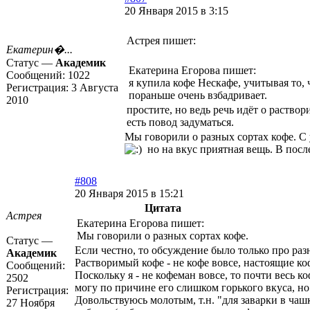
20 Января 2015 в 3:15
Астрея пишет:
Екатерин�...
Статус —
Академик
Екатерина Егорова пишет:
Сообщений:
1022
я купила кофе Нескафе, учитывая то, 
Регистрация:
3 Августа
пораньше очень взбадривает.
2010
простите, но ведь речь идёт о раство
есть повод задуматься.
Мы говорили о разных сортах кофе. С 
но на вкус приятная вещь. В пос
#808
20 Января 2015 в 15:21
Цитата
Астрея
Екатерина Егорова пишет:
Мы говорили о разных сортах кофе.
Статус —
Если честно, то обсуждение было только про раз
Академик
Растворимый кофе - не кофе вовсе, настоящие ко
Сообщений:
Поскольку я - не кофеман вовсе, то почти весь к
2502
могу по причине его слишком горького вкуса, но
Регистрация:
Довольствуюсь молотым, т.н. "для заварки в ча
27 Ноября