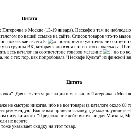
Цитата
 Пятерочка в Москве (13-19 января). Нескафе я там не наблюдаю
аталогом по вашей ссылке на сайте. Список товаров что-то малов
лог показывает всего 8
позиций,что уж точно не соответст
у из группы ВК, которая явно взята вот из этого
каталога
Пятер
ять весь каталог на соответствие товаров магазине
, но по к
ла, но с тех пор, как попробовала "Нескафе Культа" из финской 
Цитата
рочки". Для вас -
текущие акции
в магазинах Пятерочка в Москве
аже не смотрю никогда, ибо не все товары (в каталоге около 68 т
ам рекомендую. Выше вам привели ссылку, где можно увидеть ег
ом низу каталога. "Предложение действительно для Москвы, Моск
сли не верите.
тоже указывает скидку на этот товар.