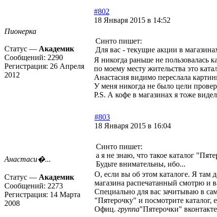
#802
18 Января 2015 в 14:52
Пионерка
Синто пишет:
Статус —
Академик
Для вас -
текущие акции
в магазинах
Сообщений:
2290
Я никогда раньше не пользовалась к
Регистрация:
26 Апреля
по моему месту жительства это ката
2012
Анастасия видимо переслала картинк
У меня никогда не было цели провер
P.S. А кофе в магазинах я тоже виде
#803
18 Января 2015 в 16:04
Синто пишет:
а я не знаю, что такое каталог "Пяте
Анастаси�...
Будьте внимательны, ибо...
О, если вы об этом каталоге. Я там д
Статус —
Академик
магазина распечатанный смотрю и в
Сообщений:
2273
Специально для вас зачитываю в сам
Регистрация:
14 Марта
"Пятерочку" и посмотрите каталог, е
2008
Офиц.
группа
"Пятерочки" вконтакте 