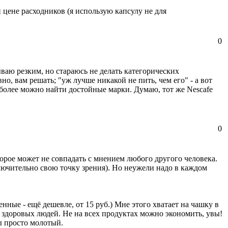
и цене расходников (я использую капсулу не для
0
ываю резким, но стараюсь не делать категорических
но, вам решать; "уж лучше никакой не пить, чем его" - а вот
 более можно найти достойные марки. Думаю, тот же Nescafe
0
торое может не совпадать с мнением любого другого человека.
лючительно свою точку зрения). Но неужели надо в каждом
ные - ещё дешевле, от 15 руб.) Мне этого хватает на чашку в
у здоровых людей. Не на всех продуктах можно экономить, увы!
ы просто молотый.