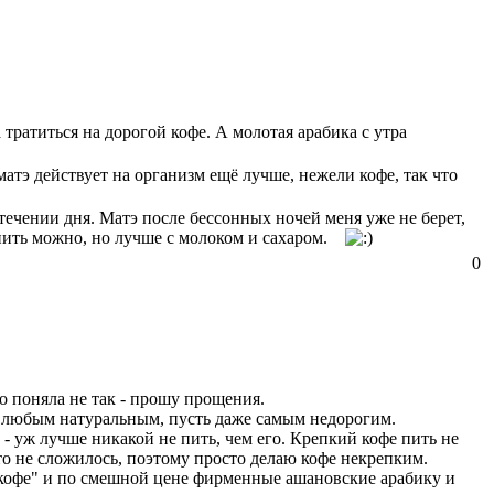
 тратиться на дорогой кофе. А молотая арабика с утра
матэ действует на организм ещё лучше, нежели кофе, так что
течении дня. Матэ после бессонных ночей меня уже не берет,
 пить можно, но лучше с молоком и сахаром.
0
то поняла не так - прошу прощения.
 любым натуральным, пусть даже самым недорогим.
 - уж лучше никакой не пить, чем его. Крепкий кофе пить не
то не сложилось, поэтому просто делаю кофе некрепким.
й кофе" и по смешной цене фирменные ашановские арабику и