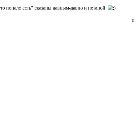
м что попало есть" сказаны давным-давно и не мной
0