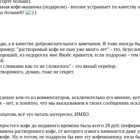
 сорте больше).
льная кофе-машинка (подарили) - вполне устраивает по качеству 
здо большей!
)
ди, а в качестве доброжелательного замечания. Я тоже иногда б
пример: "растворимый кофе не пью уже много лет" - это, безуслов
хороший, из недорогих мне Якобс нравится, если подороже - тем
ый.
и сливками как-то не сложилось" - это явный перебор.
творимого, думаю, тоже не секрет.
исанное кем-то из комментаторов, исключительно его мнение, ко
 - нет, и понятно, что мы высказываем в своих сообщениях иск
опытом, всё это читать интересно,
ИМХО
.
ростого кофе до недавнего времени была всего 28 руб. (нефирмен
замена растворимого кофе, от которого изжога начинается даже 
кофе. Ну и потом, не подарили бы мне эту кофемашинку, пила б