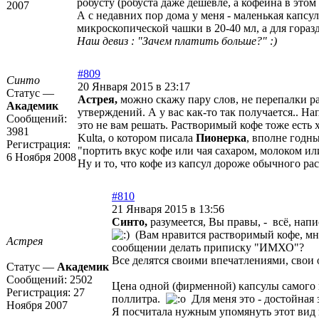
робусту (робуста даже дешевле, а кофеина в этом
2007
А с недавних пор дома у меня - маленькая капсу
микроскопической чашки в 20-40 мл, а для гора
Наш девиз : "Зачем платить больше?" :)
#809
Синто
20 Января 2015 в 23:17
Статус —
Астрея,
можно скажу пару слов, не перепалки ра
Академик
утверждений. А у вас как-то так получается.. На
Сообщений:
это не вам решать. Растворимый кофе тоже есть 
3981
Kulta, о котором писала
Пионерка
, вполне годн
Регистрация:
"портить вкус кофе или чая сахаром, молоком ил
6 Ноября 2008
Ну и то, что кофе из капсул дороже обычного рас
#810
21 Января 2015 в 13:56
Синто,
разумеется, Вы правы, - всё, нап
(Вам нравится растворимый кофе, мне
Астрея
сообщении делать приписку "ИМХО"?
Все делятся своими впечатлениями, свои 
Статус —
Академик
Сообщений:
2502
Цена одной (фирменной) капсулы самого п
Регистрация:
27
поллитра.
Для меня это - достойная 
Ноября 2007
Я посчитала нужным упомянуть этот вид 