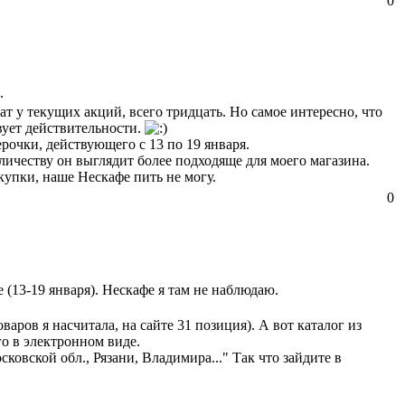
0
.
ат у текущих акций, всего тридцать. Но самое интересно, что
вует действительности.
очки, действующего с 13 по 19 января.
оличеству он выглядит более подходяще для моего магазина.
закупки, наше Нескафе пить не могу.
0
 (13-19 января). Нескафе я там не наблюдаю.
оваров я насчитала, на сайте 31 позиция). А вот каталог из
о в электронном виде.
овской обл., Рязани, Владимира..." Так что зайдите в