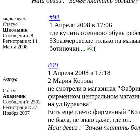
Наш девиз : "Зачем платить больше?"
#98
мария кот...
1 Апреля 2008 в 17:06
Статус —
Школьник
где купить осеннюю обувь ребен
Сообщений:
8
33размер..везде только на малы
Регистрация:
14
Марта 2008
ботиночки....
#99
1 Апреля 2008 в 17:18
Astreya
2 Мария Котова
не смотрели в магазинах "Фабри
Статус —
фирменном центральном магази
Академик
Сообщений:
2502
на ул.Буракова?
Регистрация:
27
Есть ещё где-то фирменный "Кот
Ноября 2007
не была, не знаю даже, где он.
Наш девиз : "Зачем платить бол