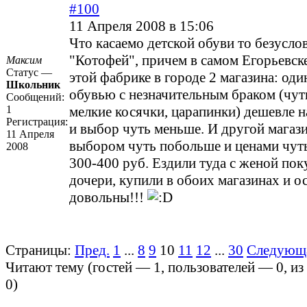
#100
11 Апреля 2008 в 15:06
Что касаемо детской обуви то безусл
"Котофей", причем в самом Егорьевске
Максим
Статус —
этой фабрике в городе 2 магазина: оди
Школьник
обувью с незначительным браком (чу
Сообщений:
1
мелкие косячки, царапинки) дешевле н
Регистрация:
и выбор чуть меньше. И другой магази
11 Апреля
выбором чуть побольше и ценами чут
2008
300-400 руб. Ездили туда с женой пок
дочери, купили в обоих магазинах и ос
довольны!!!
Страницы:
Пред.
1
...
8
9
10
11
12
...
30
Следующ
Читают тему (гостей —
1
, пользователей —
0
, и
0
)