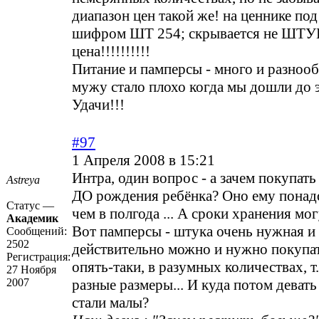
диапазон цен такой же! на ценнике по
шифром ШТ 254; скрывается не ШТУК
цена!!!!!!!!!!
Питание и памперсы - много и разнооб
мужу стало плохо когда мы дошли до э
Удачи!!!
#97
1 Апреля 2008 в 15:21
Интра, один вопрос - а зачем покупать
Astreya
ДО рождения ребёнка? Оно ему понадо
Статус —
чем в полгода ... А сроки хранения мо
Академик
Вот памперсы - штука очень нужная и
Сообщений:
2502
действительно можно и нужно покупат
Регистрация:
опять-таки, в разумных количествах, т
27 Ноября
2007
разные размеры... И куда потом девать
стали малы?