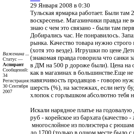
29 Января 2008 в 0:30
Тульская ярмарка работает. Были там 2
воскресенье. Магазинчики правда не в
знаю с чем это связано - были там пер
Добирались час. Не понравилось. Запа
рынка. Качество товара нужно строго
(хотя это везде). Игрушки по цене Дет
Важенина ...
(знакомая правда говорила что санки з
Статус —
в ДМ на 500 р дороже были). Цена на 
Аспирант
Сообщений:
как в магазинах в большинстве.Еще не
34
навязчивость продавцов - говорю нуж
Регистрация:
30 Сентября
шерсть (%), на застежках, если нету б
2007
хлопок с горлышком абсолютно тебя не
Искали нарядное платье на годовалую 
руб - корейское из бархата (качество - 
многослойное из полиэстера с рюшам
до 1700 (только в одном месте было с