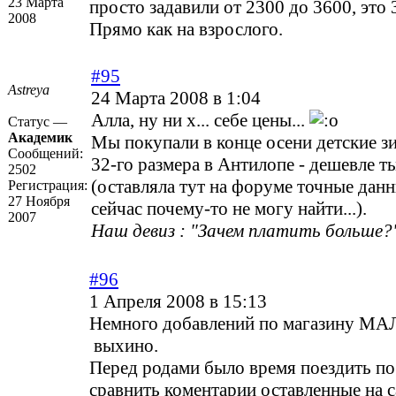
23 Марта
просто задавили от 2300 до 3600, это 
2008
Прямо как на взрослого.
#95
Astreya
24 Марта 2008 в 1:04
Алла, ну ни х... себе цены...
Статус —
Академик
Мы покупали в конце осени детские з
Сообщений:
32-го размера в Антилопе - дешевле 
2502
(оставляла тут на форуме точные данн
Регистрация:
27 Ноября
сейчас почему-то не могу найти...).
2007
Наш девиз : "Зачем платить больше?"
#96
1 Апреля 2008 в 15:13
Немного добавлений по магазину 
выхино.
Перед родами было время поездить по
сравнить коментарии оставленные на с