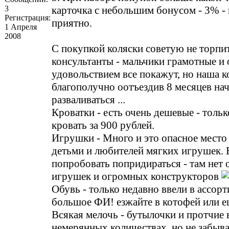
3
карточка с небольшим бонусом - 3% -
Регистрация:
приятно.
1 Апреля
2008
С покупкой коляски советую не торпит
консультанты - мальчики грамотные и
удовольствием все покажут, но наша к
благополучно оотъездив 8 месяцев на
разваливаться ...
Кроватки - есть очень дешевые - тольк
кровать за 900 рублей.
Игрушки - Много и это опасное место 
детьми и любителей мягких игрушек. 
попробовать попридираться - там нет 
игрушек и огромных конструкторов
Обувь - только недавно ввели в ассорт
большое ФИ! езжайте в котофей или е
Всякая мелочь - бутылочки и протчие 
немерянных количествах, но не забыва