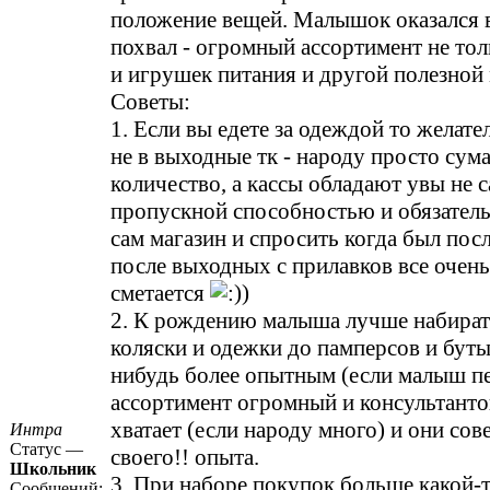
положение вещей. Малышок оказался 
похвал - огромный ассортимент не то
и игрушек питания и другой полезной
Советы:
1. Если вы едете за одеждой то желате
не в выходные тк - народу просто су
количество, а кассы обладают увы не 
пропускной способностью и обязатель
сам магазин и спросить когда был посл
после выходных с прилавков все очен
сметается
)
2. К рождению малыша лучше набирать
коляски и одежки до памперсов и буты
нибудь более опытным (если малыш пе
ассортимент огромный и консультанто
хватает (если народу много) и они сов
Интра
Статус —
своего!! опыта.
Школьник
3. При наборе покупок больше какой-
Сообщений: