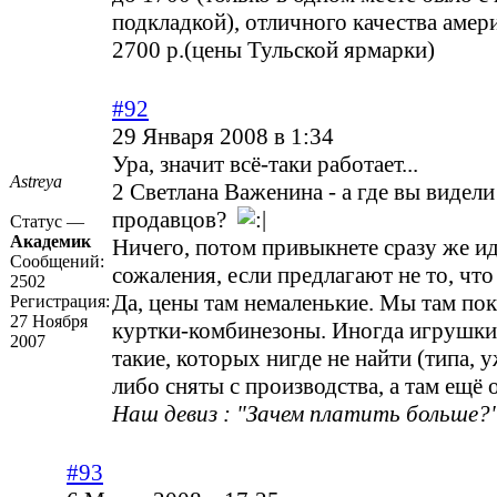
подкладкой), отличного качества амер
2700 р.(цены Тульской ярмарки)
#92
29 Января 2008 в 1:34
Ура, значит всё-таки работает...
Astreya
2 Светлана Важенина - а где вы видел
продавцов?
Статус —
Академик
Ничего, потом привыкнете сразу же ид
Сообщений:
сожаления, если предлагают не то, что
2502
Да, цены там немаленькие. Мы там по
Регистрация:
27 Ноября
куртки-комбинезоны. Иногда игрушк
2007
такие, которых нигде не найти (типа, у
либо сняты с производства, а там ещё о
Наш девиз : "Зачем платить больше?"
#93