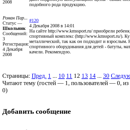
2008
подобного рода продукцию.
Роман Пар...
#120
Статус —
4 Декабря 2008 в 14:01
Школьник
На сайте
http://www.kmssport.ru/
приобрели ребен
Сообщений:
спортивный комплекс (http://www.kmssport.ru/)
. К
3
металлический, так как он подходит и взрослым. 
Регистрация:
спортивного оборудования для детей - батуты, ма
4 Декабря
качели. Рекомендую.
2008
Страницы:
Пред.
1
...
10
11
12
13
14
...
30
Следу
Читают тему (гостей —
1
, пользователей —
0
, и
0
)
Добавить сообщение