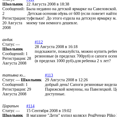
Школьник
22 Августа 2008 в 18:38
Сообщений:
Была недавно на детской ярмарке на Савеловской
2
Детская осенняя обувь от 600 (если повезет найти)
Регистрация:
туфельки! До этого ездила на детскую ярмарку м.
20 Августа
моему там немного дешевле.
2008
ан4ик
#112
Статус —
28 Августа 2008 в 16:18
Школьник
подскажите, пожалуйста, можно купить ребе
Сообщений:
1
резиновые (в пределах 700руб) и сапоги осе
Регистрация:
28
(в пределах 1000 руб)-для ребенка 2 х лет?
Августа 2008
татьяна ю...
#113
Статус —
Школьник
29 Августа 2008 в 12:26
Сообщений:
1
добрый день! Сапоги резиновые видела
Регистрация:
29
Парижской комунны, на Павелецкой. Ц
Августа 2008
доступные.
Царапыч
#114
Статус —
15 Сентября 2008 в 19:02
Школьник
В магазине "Дети" купил коляску PegPerego Pliko 