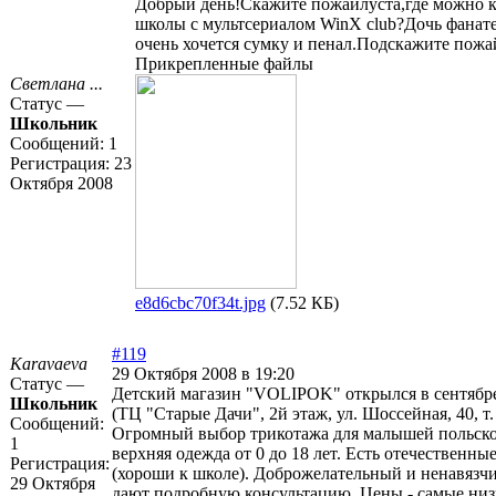
Добрый день!Скажите пожайлуста,где можно к
школы с мультсериалом WinX club?Дочь фанатее
очень хочется сумку и пенал.Подскажите пожа
Прикрепленные файлы
Светлана ...
Статус —
Школьник
Сообщений:
1
Регистрация:
23
Октября 2008
e8d6cbc70f34t.jpg
(7.52 КБ)
#119
Karavaeva
29 Октября 2008 в 19:20
Статус —
Детский магазин "VOLIPOK" открылся в сентябре
Школьник
(ТЦ "Старые Дачи", 2й этаж, ул. Шоссейная, 40, т. 
Сообщений:
Огромный выбор трикотажа для малышей польско
1
верхняя одежда от 0 до 18 лет. Есть отечественн
Регистрация:
(хороши к школе). Доброжелательный и ненавязч
29 Октября
дают подробную консультацию. Цены - самые низ