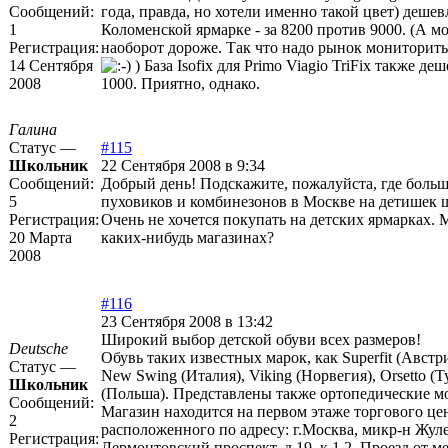
Сообщений:
года, правда, но хотели именно такой цвет) дешев
1
Коломенской ярмарке - за 8200 против 9000. (А м
Регистрация:
наоборот дороже. Так что надо рынок мониторить
14 Сентября
) База Isofix для Primo Viagio TriFix также де
2008
1000. Приятно, однако.
Галина
Статус —
#115
Школьник
22 Сентября 2008 в 9:34
Сообщений:
Добрый день! Подскажите, пожалуйста, где боль
5
пуховиков и комбинезонов в Москве на детишек 
Регистрация:
Очень не хочется покупать на детских ярмарках. 
20 Марта
каких-нибудь магазинах?
2008
#116
23 Сентября 2008 в 13:42
Широкий выбор детской обуви всех размеров!
Deutsche
Обувь таких известных марок, как Superfit (Австри
Статус —
New Swing (Италия), Viking (Норвегия), Orsetto (Т
Школьник
(Польша). Представлены также ортопедические м
Сообщений:
Магазин находится на первом этаже торгового це
2
расположенного по адресу: г.Москва, микр-н Жул
Регистрация:
Лермонтовский проспект, д.19, к.1,2. Проезд от 