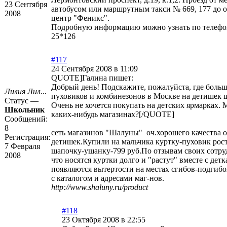
23 Сентября
автобусом или маршрутным такси № 669, 177 до 
2008
центр "Феникс".
Подробную информацию можно узнать по телефону
25*126
#117
24 Сентября 2008 в 11:09
QUOTE]Галина пишет:
Добрый день! Подскажите, пожалуйста, где боль
Лилия Лил...
пуховиков и комбинезонов в Москве на детишек 
Статус —
Очень не хочется покупать на детских ярмарках. 
Школьник
каких-нибудь магазинах?[/QUOTE]
Сообщений:
8
сеть магазинов "Шалуны" оч.хорошего качества 
Регистрация:
детишек.Купили на мальчика куртку-пуховик рост
7 Февраля
шапочку-ушанку-799 руб.По отзывам своих сотруд
2008
что носятся куртки долго и "растут" вместе с дет
появляются вытертости на местах сгибов-подгибо
с каталогом и адресами маг-нов.
http://www.shaluny.ru/product
#118
23 Октября 2008 в 22:55