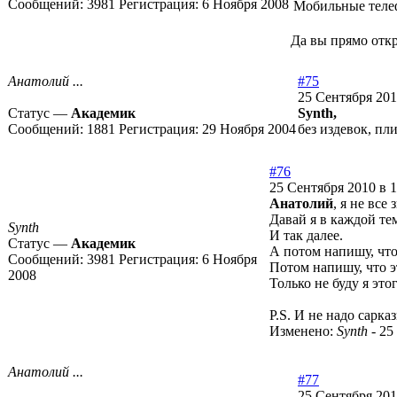
Сообщений:
3981
Регистрация:
6 Ноября 2008
Мобильные телеф
Да вы прямо откр
Анатолий ...
#75
25 Сентября 201
Статус —
Академик
Synth,
Сообщений:
1881
Регистрация:
29 Ноября 2004
без издевок, пли
#76
25 Сентября 2010 в 1
Анатолий
, я не все
Давай я в каждой те
Synth
И так далее.
Статус —
Академик
А потом напишу, что 
Сообщений:
3981
Регистрация:
6 Ноября
Потом напишу, что э
2008
Только не буду я это
P.S. И не надо сарка
Изменено:
Synth
-
25
Анатолий ...
#77
25 Сентября 201