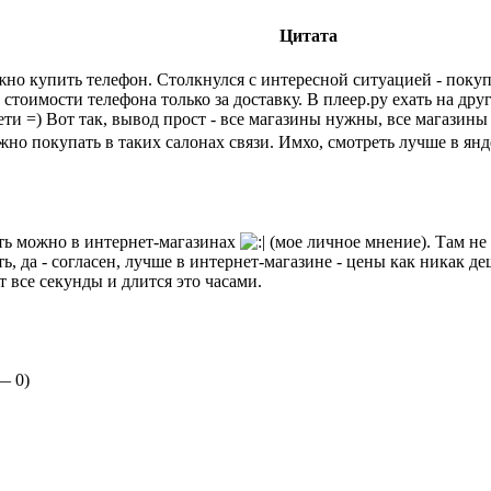
Цитата
ожно купить телефон. Столкнулся с интересной ситуацией - покуп
ть стоимости телефона только за доставку. В плеер.ру ехать на др
ети =) Вот так, вывод прост - все магазины нужны, все магазины
но покупать в таких салонах связи. Имхо, смотреть лучше в янде
ать можно в интернет-магазинах
(мое личное мнение). Там не 
ь, да - согласен, лучше в интернет-магазине - цены как никак д
 все секунды и длится это часами.
 —
0
)