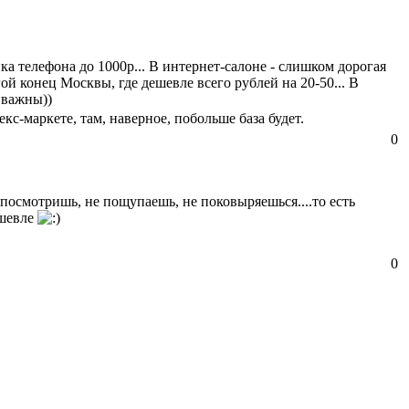
ка телефона до 1000р... В интернет-салоне - слишком дорогая
угой конец Москвы, где дешевле всего рублей на 20-50... В
 важны))
кс-маркете, там, наверное, побольше база будет.
0
посмотришь, не пощупаешь, не поковыряешься....то есть
ешевле
0