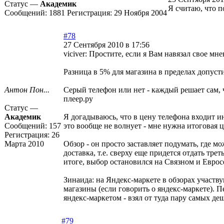
Статус —
Академик
Я считаю, что п
Сообщений:
1881
Регистрация:
29 Ноября 2004
#78
27 Сентября 2010 в 17:56
viciver: Простите, если я Вам навязал свое мне
Разница в 5% для магазина в пределах допусти
Антон Пон...
Серый телефон или нет - каждый решает сам, 
плеер.ру
Статус —
Академик
Я догадываюсь, что в цену телефона входит ин
Сообщений:
157
это вообще не волнует - мне нужна итоговая ц
Регистрация:
26
Марта 2010
Обзор - он просто заставляет подумать, где м
доставка, т.е. сверху еще придется отдать тре
итоге, выбор остановился на Связном и Еврос
Зинаида: на Яндекс-маркете в обзорах участвую
магазины (если говорить о яндекс-маркете). П
яндекс-маркетом - взял от туда пару самых 
#79