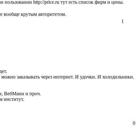
при пользовании
http://price.ru
тут есть список фирм и цены.
те вообще крутым авторитетом.
1
дет.
ь можно заказывать через интернет. И удочки. И холодильники.
и, ВебМани и проч.
м институт.
0