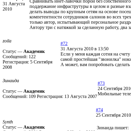
Сравнивать инет-лавочки порой без собственного
31 Августа
поддержание инфраструтуры в целом и разные вз
2010
делать выводы по крупным сетям на основе посещ
компетентности сотрудников салонов во всех трех 
только автор, испытывающий персональное раздр
Автору три с натяжкой за сделанную работу, два з
zoila
#72
31 Августа 2010 в 13:50
Статус —
Академик
Если у меня каждая сотня на счету
Сообщений:
122
самой простейшая "звонилка" нокиа
Регистрация:
5 Сентября
А может, вам попробовать сделать
2008
Зинаида
#73
24 Сентября 201
Статус —
Академик
Мобильные теле
Сообщений:
109
Регистрация:
13 Августа 2007
#74
25 Сентября 2010
Synth
Статус —
Академик
Зинаида пишет: