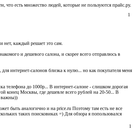
н, что есть множество людей, которые не пользуются прайс.ру.
1
и нет, каждый решает это сам.
накомого и дешевого салона, и скорее всего отправлюсь в
 для интернет-салонов близка к нулю... но как покупателя меня
ка телефона до 1000р... В интернет-салоне - слишком дорогая
угой конец Москвы, где дешевле всего рублей на 20-50... В
 важны))
ожет быть аналогично и на price.ru Поэтому там есть не все
скольких таких поисковиках =) Для обзора я попользовался
1