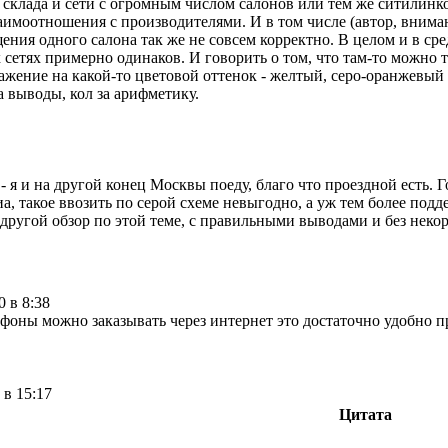
 склада и сети с огромным числом салонов или тем же ситилинко
аимоотношения с производителями. И в том числе (автор, вни
ения одного салона так же не совсем корректно. В целом и в с
сетях примерно одинаков. И говорить о том, что там-то можно то-
ажение на какой-то цветовой оттенок - желтый, серо-оранжевы
а выводы, кол за арифметику.
 - я и на другой конец Москвы поеду, благо что проездной есть.
, такое ввозить по серой схеме невыгодно, а уж тем более подд
 другой обзор по этой теме, с правильными выводами и без нек
0 в 8:38
фоны можно заказывать через интернет это достаточно удобно 
 в 15:17
Цитата