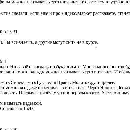
оны можно заказывать через интернет это достаточно удобно 
ытие сделали. Если ещё и про Яндекс.Маркет расскажете, стане
0 в 15:31
з. Ты все знаешь, а другие могут быть не в курсе.
1
5:41
 знаю. Но давайте тогда тут азбуку писать. Много-много постов бу
ме напишу, что одежду можно заказывать через интернет. И обув
есть Яндекс, есть Гугл, есть Прайс, Молоток.ру и прочее.
то можно все даже оплачивать в интернете! Через Яндекс. Деньг
го делать. Потому как азбуку учат в первом классе. А тут миниму
зм называть издевкой.
 Сентября в 15:48
0 в 15:50