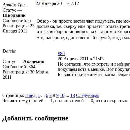
23 Января 2011 в 7:12
Артём Три...
Статус —
Школьник
Сообщений:
6
Обзор - он просто заставляет подумать, где м
Регистрация:
23
доставка, т.е. сверху еще придется отдать тре
Января 2011
итоге, выбор остановился на Связном и Еврос
Это, наверное, единственный случай, когда мож
Darclin
#80
20 Апреля 2011 в 21:43
Статус —
Академик
Не согласен, что смотреть и выбир
Сообщений:
364
покупаем кота в мешке. Вот покупат
Регистрация:
30 Марта
Бывают такие минуты, когда решают
2011
Страницы:
Пред.
1
...
6
7
8
9
10
...
18
Следующая
Читают тему (гостей —
1
, пользователей —
0
, из них скрытых
Добавить сообщение