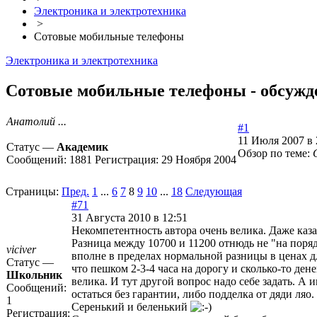
Электроника и электротехника
>
Сотовые мобильные телефоны
Электроника и электротехника
Сотовые мобильные телефоны - обсужде
Анатолий ...
#1
11 Июля 2007 в 
Статус —
Академик
Обзор по теме:
Сообщений:
1881
Регистрация:
29 Ноября 2004
Страницы:
Пред.
1
...
6
7
8
9
10
...
18
Следующая
#71
31 Августа 2010 в 12:51
Некомпетентность автора очень велика. Даже каза
Разница между 10700 и 11200 отнюдь не "на поряд
viciver
вполне в пределах нормальной разницы в ценах д
Статус —
что пешком 2-3-4 часа на дорогу и сколько-то де
Школьник
велика. И тут другой вопрос надо себе задать. А 
Сообщений:
остаться без гарантии, либо подделка от дяди ляо
1
Серенький и беленький
Регистрация: