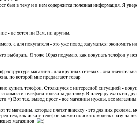
ост был в тему и в нем содержится полезная информация. Я увере
ние - не хотел ни Вам, ни другим.
мого, а для покупателя - это уже повод задуматься: экономить ил
что выбирать. Я тоже 10раз подумаю, как покупать телефон у нез
фраструктура магазина - для крупных сетевых - она значительна,
ена, по которой мне предлагают товар.
ожно купить телефон. Столкнулся с интересной ситуацией - покуп
ть стоимости телефона только за доставку. В плеер.ру ехать на др
ети =) Вот так, вывод прост - все магазины нужны, все магазины
т те магазины, которые платят яндексу - это для них реклама, м
еред тем, как искать телефон можно поискать модель сразу на не
дешевых магазинов