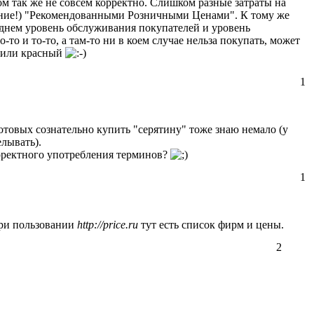
м так же не совсем корректно. Слишком разные затраты на
мание!) "Рекомендованными Розничными Ценами". К тому же
реднем уровень обслуживания покупателей и уровень
то и то-то, а там-то ни в коем случае нельза покупать, может
й или красный
1
 Готовых сознательно купить "серятину" тоже знаю немало (у
елывать).
орректного употребления терминов?
1
при пользовании
http://price.ru
тут есть список фирм и цены.
2