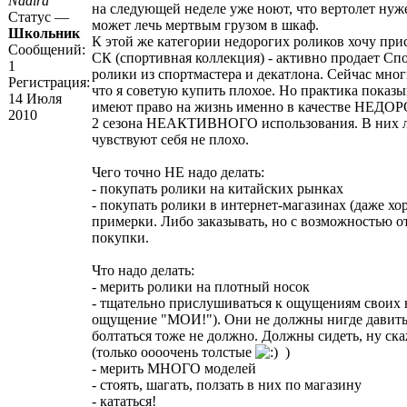
Nadira
на следующей неделе уже ноют, что вертолет нуж
Статус —
может лечь мертвым грузом в шкаф.
Школьник
К этой же категории недорогих роликов хочу пр
Сообщений:
СК (спортивная коллекция) - активно продает Спо
1
ролики из спортмастера и декатлона. Сейчас мног
Регистрация:
что я советую купить плохое. Но практика показы
14 Июля
имеют право на жизнь именно в качестве НЕДОР
2010
2 сезона НЕАКТИВНОГО использования. В них л
чувствуют себя не плохо.
Чего точно НЕ надо делать:
- покупать ролики на китайских рынках
- покупать ролики в интернет-магазинах (даже х
примерки. Либо заказывать, но с возможностью от
покупки.
Что надо делать:
- мерить ролики на плотный носок
- тщательно прислушиваться к ощущениям своих 
ощущение "МОИ!"). Они не должны нигде давить,
болтаться тоже не должно. Должны сидеть, ну ск
(только оооочень толстые
)
- мерить МНОГО моделей
- стоять, шагать, ползать в них по магазину
- кататься!