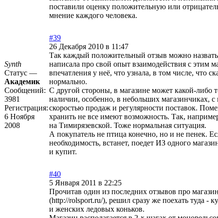
поставили оценку положительную или отрицател
мнение каждого человека.
#39
26 Декабря 2010 в 11:47
Так каждый положительный отзыв можно назвать
Synth
написала про свой опыт взаимодействия с этим м
Статус —
впечатления у неё, что узнала, в том числе, что с
Академик
нормально.
Сообщений:
С другой стороны, в магазине может какой-либо т
3981
наличии, особенно, в небольших магазинчиках, с
Регистрация:
скоростью продаж и регулярности поставок. Поме
6 Ноября
хранить не все имеют возможность. Так, наприме
2008
на Тимирязевской. Тоже нормальная ситуация.
А покупатель не птица конечно, но и не пенек. Ес
необходимость, встанет, поедет ИЗ одного магази
и купит.
#40
5 Января 2011 в 22:25
Прочитав один из последних отзывов про
магази
(http://rolsport.ru/)
, решил сразу же поехать туда - 
и женских ледовых коньков.
Магазин располагается в 2-х шагах от монорельсо