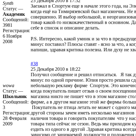
25 Декабря 2010 в 17:32
Synth
Заезжал в Спортум еще в начале этого года, на Э
Статус —
когда ещё на Тимирязевской был магазинчик. Не 
Академик
совершенно. И выбор небольшой, и неорганизованн
Сообщений:
товар какой-то низкокачественный в основном. Да
3981
себе в список и описание делать.
Регистрация:
6 Ноября
P.S. Интересно, какой умник и за что в предыду
2008
минус поставил? Плюсы ставят - ясно за что, а ко
напиши, здравая критика полезна. Или духу не хв
#38
25 Декабря 2010 в 18:22
Получил сообщение и решил отписаться. Я так 
минус по одной причине. Юлия просто решила сд
wowa
небольшую рекламу фирме Спортум. Это конечно 
Статус —
когда покупатель пишет отзыв о своем посещении
Школьник
магазина никто не пишет что в этом магазине стол
Сообщений:
фирме, а в другом магазине этой же фирмы больш
3
Покупатель не птица летать не может с одного ма
Регистрация:
другой стороны зачем иметь несколько магазинов 
28 Февраля
наличия товара и говорить покупателям что у на
2009
товара типа сейчас не сезон. Ведь мы приходим ку
ездить из одного в другой .Здравая критика всегд
зависимо от занимаемой должности и положения в