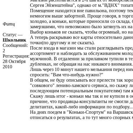
Сергея Эйзенштейна", однако от м."ВДНХ" топать
Помещение находится вне павильона, поэтому тем
немногим выше забортной. Проще говоря, в торго
холодно, а коньки, которые приносили со склада,
Фитц
замерзшими, что невозможно было затянуть их на 
Выбор коньков не сказать, чтобы огромный, но на 
Статус —
А теперь раскрываю все карты относительно дан
Школьник
точки(по другому и не сказать).
Сообщений:
После входа в магазин мы стали разглядывать пр
2
ассортимент и наблюдать за обслуживанием моло
Регистрация:
мужчиной. В отдалении за прилавком тупили в те
28 Октября
дубленках, не обращая на нас никакого внимания.
2010
Лишь через 10 минут нашего мелькания перед ни
спросить: "Вам что-нибудь нужно?"
В общем, не буду описывать все прелести так хор
"совкового" лениво-хамского сервиса, но скажу л
последующим потенциальным покупателям) там я
Скажу лишь итог - коньки мы так и не купили в 
причине, что продавцы-консультанты не смогли д
делитантах, какой-либо информации по подбору...
На днях поедем в "Коньки-Спортум" на Варшавс
отписаться о результатах, а то тут много спорных