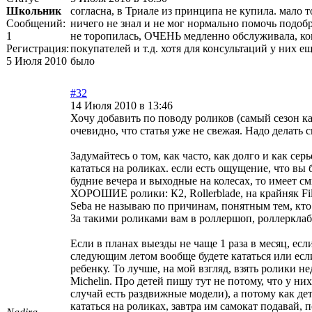
Школьник
согласна, в Триале из принципа не купила. мало т
Сообщений:
ничего не знал и не мог нормально помочь подобр
1
не торопилась, ОЧЕНЬ медленно обслуживала, ко
Регистрация:
покупателей и т.д. хотя для консультаций у них е
5 Июля 2010
было
#32
14 Июля 2010 в 13:46
Хочу добавить по поводу роликов (самый сезон ка
очевидно, что статья уже не свежая. Надо делать с
Задумайтесь о том, как часто, как долго и как сер
кататься на роликах. если есть ощущение, что вы 
будние вечера и выходные на колесах, то имеет см
ХОРОШИЕ ролики: К2, Rollerblade, на крайняк Fil
Seba не называю по причинам, понятным тем, кто
За такими роликами вам в роллершоп, роллерклаб
Если в планах выезды не чаще 1 раза в месяц, есл
следующим летом вообще будете кататься или есл
ребенку. То лучше, на мой взгляд, взять ролики не
Michelin. Про детей пишу тут не потому, что у них
случай есть раздвижные модели), а потому как дет
кататься на роликах, завтра им самокат подавай, п