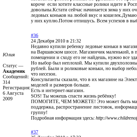
короче если хотите классные ролики идите в Росп
довольны.Кстати сейчас начинается зима у них о
ледовых коньков на любой вкус и кошелек.Думаю 
у них куплю.Потом отпишусь. Всем успехов в вы
#36
24 Декабря 2010 в 21:32
Недавно купили ребенку ледовые коньки в магаз
на Варшавском шоссе. Магазинчик маленький, в 
Юлия
помещении и сходу его не найдешь, нужно все зда
Но выбор был неплохой. Мы купили двухполозные
Статус —
рублей. Были и роликовые коньки, но выбор небол
Академик
что несезон.
Сообщений:
Консультанты сказали, что в их магазине на Элек
314
моделей и размеров больше.
Регистрация:
Есть и интернет-магазин.
6 Августа
SOS! Ты можешь спасти жизнь ребёнку!
2009
ПОМОГИТЕ, ЧЕМ МОЖЕТЕ! Это может быть мат
поддержка, распространение листовок, информац
группу!
Подробная информация здесь:
http://www.childrenof
#37