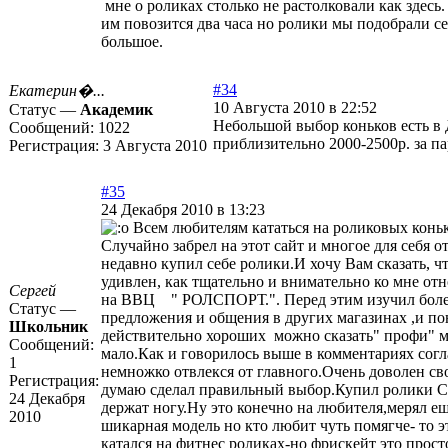
мне о роликах столько не растолковали как здесь
им повозится два часа но ролики мы подобрали с
большое.
#34
Екатерин�...
10 Августа 2010 в 22:52
Статус —
Академик
Небольшой выбор коньков есть в 
Сообщений:
1022
приблизительно 2000-2500р. за па
Регистрация:
3 Августа 2010
#35
24 Декабря 2010 в 13:23
Всем любителям кататься на роликовых конь
Случайно забрел на этот сайт и многое для себя 
недавно купил себе ролики.И хочу Вам сказать, ч
удивлен, как тщательно и внимательно ко мне отн
Сергей
на ВВЦ " РОЛСПОРТ.". Перед этим изучил боле
Статус —
предложения и общения в других магазинах ,и по
Школьник
действительно хороших можно сказать" профи" м
Сообщений:
мало.Как и говорилось выше в комментариях согл
1
немножко отвлекся от главного.Очень доволен с
Регистрация:
думаю сделал правильный выбор.Купил ролики С
24 Декабря
держат ногу.Ну это конечно на любителя,мерял е
2010
шикарная модель но кто любит чуть помягче- то 
катался на фитнес роликах-но фрискейт это прос