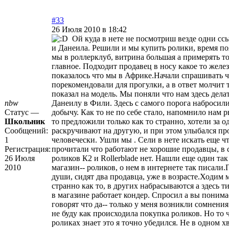
#33
26 Июля 2010 в 18:42
Ой куда в нете не посмотриш везде одни сс
и Данеила. Решили и мы купить ролики, время п
мы в роллерклуб, витрина большая а примерять то 
главное. Подходит продавец в носу какое то желез
показалось что мы в Африке.Начали спрашивать 
порекомендовали для прогулки, а в ответ молчит 
показал на модель. Мы поняли что нам здесь дела
nbw
Данеилу в Фили. Здесь с самого порога набросил
Статус —
добычу. Как то не по себе стало, напомнило нам
Школьник
то предложили только как то странно, хотели за о
Сообщений:
раскручивают на другую, и при этом улыбался про
1
человечески. Ушли мы . Сели в нете искать еще чт
Регистрация:
прочитали что работают не хорошие продавцы, в 
26 Июля
роликов К2 и Rollerblade нет. Нашли еще один та
2010
магазин-- роликов, о нем в интернете так писали
души, сидят два продавца, уже в возрасте.Ходим 
странно как то, в других набрасываются а здесь т
в магазине работает кондер. Спросил а вы понима
говорят что да-- только у меня возникли сомнени
не буду как происходила покупка роликов. Но то 
роликах знает это я точно убедился. Не в одном 