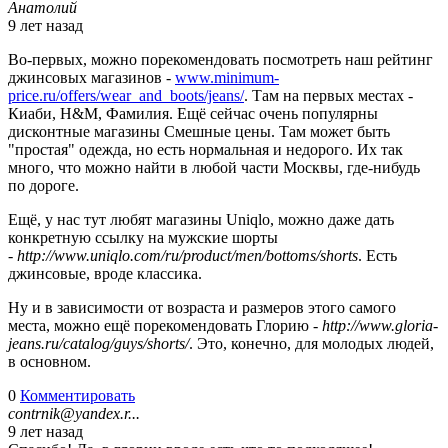
Анатолий
9 лет назад
Во-первых, можно порекомендовать посмотреть наш рейтинг
джинсовых магазинов -
www.minimum-
price.ru/offers/wear_and_boots/jeans/
. Там на первых местах -
Киаби, H&M, Фамилия. Ещё сейчас очень популярны
дисконтные магазины Смешные цены. Там может быть
"простая" одежда, но есть нормальная и недорого. Их так
много, что можно найти в любой части Москвы, где-нибудь
по дороге.
Ещё, у нас тут любят магазины Uniqlo, можно даже дать
конкретную ссылку на мужские шорты
-
http://www.uniqlo.com/ru/product/men/bottoms/shorts
. Есть
джинсовые, вроде классика.
Ну и в зависимости от возраста и размеров этого самого
места, можно ещё порекомендовать Глорию -
http://www.gloria-
jeans.ru/catalog/guys/shorts/
. Это, конечно, для молодых людей,
в основном.
0
Комментировать
contrnik@yandex.r...
9 лет назад