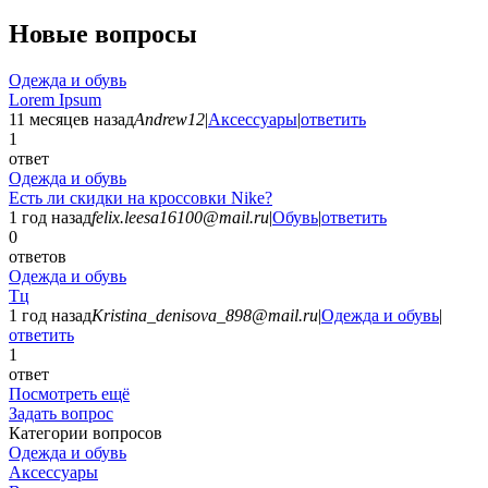
Новые вопросы
Одежда и обувь
Lorem Ipsum
11 месяцев назад
Andrew12
|
Аксессуары
|
ответить
1
ответ
Одежда и обувь
Есть ли скидки на кроссовки Nike?
1 год назад
felix.leesa16100@mail.ru
|
Обувь
|
ответить
0
ответов
Одежда и обувь
Тц
1 год назад
Kristina_denisova_898@mail.ru
|
Одежда и обувь
|
ответить
1
ответ
Посмотреть ещё
Задать вопрос
Категории вопросов
Одежда и обувь
Аксессуары