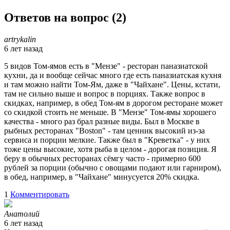
Ответов на вопрос (
2
)
artrykalin
6 лет назад
5 видов Том-ямов есть в "Мензе" - ресторан паназиатской
кухни, да и вообще сейчас много где есть паназиатская кухня
и там можно найти Том-Ям, даже в "Чайхане". Цены, кстати,
там не сильно выше и вопрос в порциях. Также вопрос в
скидках, например, в обед Том-ям в дорогом ресторане может
со скидкой стоить не меньше. В "Мензе" Том-ямы хорошего
качества - много раз брал разные виды. Был в Москве в
рыбных ресторанах "Boston" - там ценник высокий из-за
сервиса и порции мелкие. Также был в "Креветка" - у них
тоже цены высокие, хотя рыба в целом - дорогая позиция. Я
беру в обычных ресторанах сёмгу часто - примерно 600
рублей за порции (обычно с овощами подают или гарниром),
в обед, например, в "Чайхане" минусуется 20% скидка.
1
Комментировать
Анатолий
6 лет назад