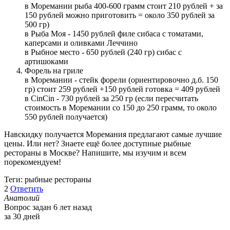
в Моремании рыба 400-600 грамм стоит 210 рублей + за
150 рублей можно приготовить = около 350 рублей за
500 гр)
в Рыба Моя - 1450 рублей филе сибаса с томатами,
каперсами и оливками Леччино
в Рыбное место - 650 рублей (240 гр) сибас с
артишоками
Форель на гриле
в Моремании - стейк форели (ориентировочно д.б. 150
гр) стоит 259 рублей +150 рублей готовка = 409 рублей
в CinCin - 730 рублей за 250 гр (если пересчитать
стоимость в Моремании со 150 до 250 грамм, то около
550 рублей получается)
Навскидку получается Моремания предлагают самые лучшие
цены. Или нет? Знаете ещё более доступные рыбные
рестораны в Москве? Напишите, мы изучим и всем
порекомендуем!
Теги: рыбные рестораны
2
Ответить
Анатолий
Вопрос задан 6 лет назад
за 30 дней