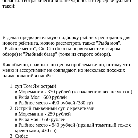
области. Географически вполне удобно. Интерьер визуально
такой:
Я делал предварительную подборку рыбных ресторанов для
нового рейтинга, можно рассмотреть также "Рыба моя",
"Рыбное место", Cin Cin (был на первом месте в старом
обзоре) и "Рыбный базар" (тоже из старого обзора).
Как обычно, сравнить по ценам проблематично, потому что
меню и ассортимент не совпадают, но несколько похожих
наименований я нашёл:
суп Том Ям острый
в Моремании - 370 рублей (к сожалению вес не указан)
в Рыба Моя - 660 рублей
в Рыбное место - 490 рублей (380 гр)
Острый тыквенный суп с креветками
в Моремании - 259 рублей
в Рыба моя - 650 рублей
в Рыбное место - 540 рублей (пряный томатный тоже с
креветками, 430 гр)
Сибас