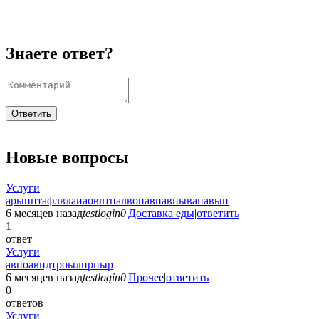
Знаете ответ?
Ответить
Новые вопросы
Услуги
арыпптафлвлаиаовлтпалвопавпавпывапавып
6 месяцев назад
testlogin0
|
Доставка еды
|
ответить
1
ответ
Услуги
авпоавпдтроылпрпыр
6 месяцев назад
testlogin0
|
Прочее
|
ответить
0
ответов
Услуги