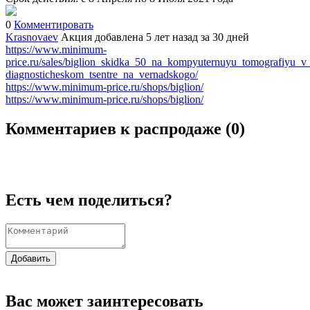
0
Комментировать
Krasnovaev
Акция добавлена 5 лет назад
за 30 дней
https://www.minimum-
price.ru/sales/biglion_skidka_50_na_kompyuternuyu_tomografiyu_v
diagnosticheskom_tsentre_na_vernadskogo/
https://www.minimum-price.ru/shops/biglion/
https://www.minimum-price.ru/shops/biglion/
Комментариев к распродаже (
0
)
Есть чем поделиться?
Добавить
Вас может заинтересовать