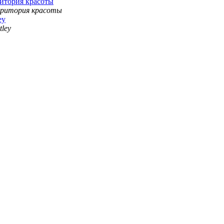
ритория красоты
ey