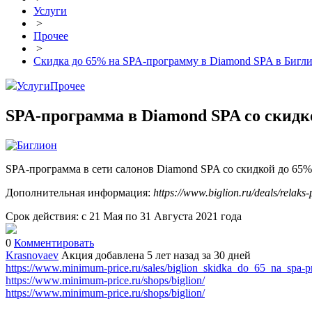
Услуги
>
Прочее
>
Скидка до 65% на SPA-программу в Diamond SPA в Бигл
Услуги
Прочее
SPA-программа в Diamond SPA со скидк
SPA-программа в сети салонов Diamond SPA со скидкой до 65%
Дополнительная информация:
https://www.biglion.ru/deals/relaks
Срок действия: с 21 Мая по 31 Августа 2021 года
0
Комментировать
Krasnovaev
Акция добавлена 5 лет назад
за 30 дней
https://www.minimum-price.ru/sales/biglion_skidka_do_65_na_spa
https://www.minimum-price.ru/shops/biglion/
https://www.minimum-price.ru/shops/biglion/