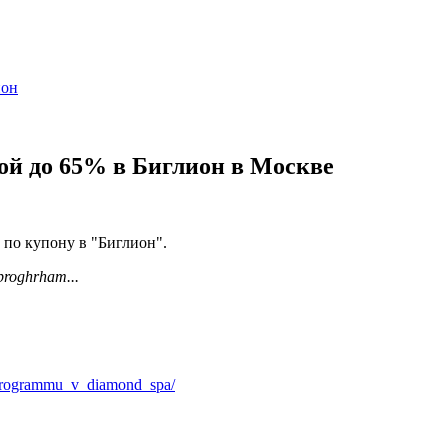
ион
ой до 65% в Биглион в Москве
 по купону в "Биглион".
-proghrham...
-programmu_v_diamond_spa/