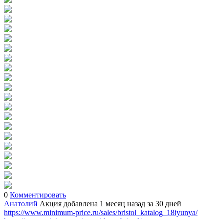
0
Комментировать
Анатолий
Акция добавлена 1 месяц назад
за 30 дней
https://www.minimum-price.ru/sales/bristol_katalog_18iyunya/