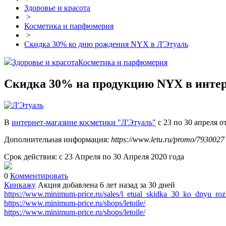
Здоровье и красота
>
Косметика и парфюмерия
>
Скидка 30% ко дню рождения NYX в Л'Этуаль
Здоровье и красота
Косметика и парфюмерия
Скидка 30% на продукцию NYX в интер
В
интернет-магазине косметики "Л'Этуаль"
с 23 по 30 апреля 
Дополнительная информация:
https://www.letu.ru/promo/7930027
Срок действия: с 23 Апреля по 30 Апреля 2020 года
0
Комментировать
Кинкажу
Акция добавлена 6 лет назад
за 30 дней
https://www.minimum-price.ru/sales/l_etual_skidka_30_ko_dnyu_ro
https://www.minimum-price.ru/shops/letoile/
https://www.minimum-price.ru/shops/letoile/