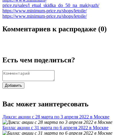
price.ru/sales/l_etual_skidka_do_50_na_makiyazh/
https://www.minimum-price.ru/shops/letoile/
https://www.minimum-price.ru/shops/letoile/
Комментариев к распродаже (
0
)
Есть чем поделиться?
Добавить
Вас может заинтересовать
Дикси: акции с 28 марта по 3 апреля 2022 в Москве
Билла: акции с 31 марта по 6 апреля 2022 в Москве