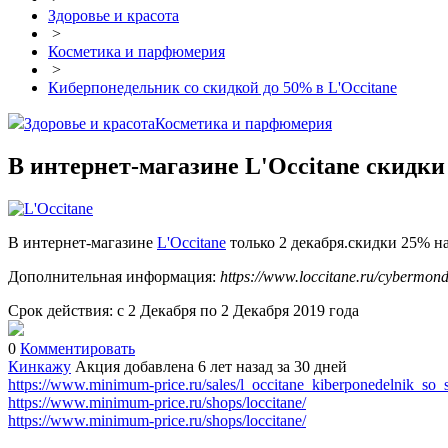
Здоровье и красота
>
Косметика и парфюмерия
>
Киберпонедельник со скидкой до 50% в L'Occitane
Здоровье и красота
Косметика и парфюмерия
В интернет-магазине L'Occitane скидки
В интернет-магазине
L'Occitane
только 2 декабря.скидки 25% н
Дополнительная информация:
https://www.loccitane.ru/cybermond
Срок действия: с 2 Декабря по 2 Декабря 2019 года
0
Комментировать
Кинкажу
Акция добавлена 6 лет назад
за 30 дней
https://www.minimum-price.ru/sales/l_occitane_kiberponedelnik_so
https://www.minimum-price.ru/shops/loccitane/
https://www.minimum-price.ru/shops/loccitane/