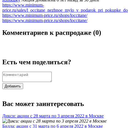
https://www.minimum-
price.ru/sales/l_occitane_nezhnoe_mylo_v_podarok_pri_pokupke_do
https://www.minimum-price.ru/shops/loccitane/
https://www.minimum-price.ru/shops/loccitane/
Комментариев к распродаже (
0
)
Есть чем поделиться?
Добавить
Вас может заинтересовать
Дикси: акции с 28 марта по 3 апреля 2022 в Москве
Билла: акции с 31 марта по 6 апреля 2022 в Москве