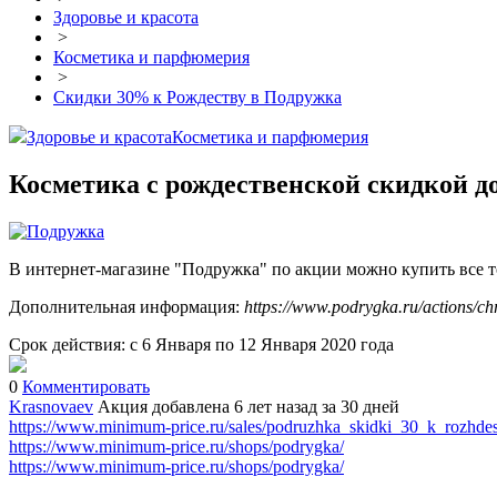
Здоровье и красота
>
Косметика и парфюмерия
>
Скидки 30% к Рождеству в Подружка
Здоровье и красота
Косметика и парфюмерия
Косметика с рождественской скидкой д
В интернет-магазине "Подружка" по акции можно купить все т
Дополнительная информация:
https://www.podrygka.ru/actions/chr
Срок действия: с 6 Января по 12 Января 2020 года
0
Комментировать
Krasnovaev
Акция добавлена 6 лет назад
за 30 дней
https://www.minimum-price.ru/sales/podruzhka_skidki_30_k_rozhdes
https://www.minimum-price.ru/shops/podrygka/
https://www.minimum-price.ru/shops/podrygka/