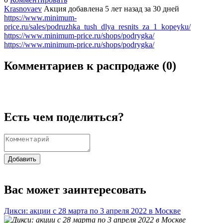
Krasnovaev
Акция добавлена 5 лет назад
за 30 дней
https://www.minimum-
price.ru/sales/podruzhka_tush_dlya_resnits_za_1_kopeyku/
https://www.minimum-price.ru/shops/podrygka/
https://www.minimum-price.ru/shops/podrygka/
Комментариев к распродаже (
0
)
Есть чем поделиться?
Добавить
Вас может заинтересовать
Дикси: акции с 28 марта по 3 апреля 2022 в Москве