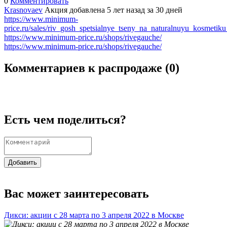
0
Комментировать
Krasnovaev
Акция добавлена 5 лет назад
за 30 дней
https://www.minimum-
price.ru/sales/riv_gosh_spetsialnye_tseny_na_naturalnuyu_kosmeti
https://www.minimum-price.ru/shops/rivegauche/
https://www.minimum-price.ru/shops/rivegauche/
Комментариев к распродаже (
0
)
Есть чем поделиться?
Добавить
Вас может заинтересовать
Дикси: акции с 28 марта по 3 апреля 2022 в Москве