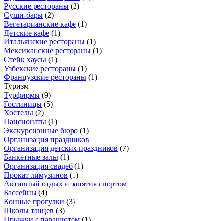
Русские рестораны
(
2
)
Суши-бары
(
2
)
Вегетарианские кафе
(
1
)
Детские кафе
(
1
)
Итальянские рестораны
(
1
)
Мексиканские рестораны
(
1
)
Стейк хаусы
(
1
)
Узбекские рестораны
(
1
)
Французские рестораны
(
1
)
Туризм
Турфирмы
(
9
)
Гостиницы
(
5
)
Хостелы
(
2
)
Пансионаты
(
1
)
Экскурсионные бюро
(
1
)
Организация праздников
Организация детских праздников
(
7
)
Банкетные залы
(
1
)
Организация свадеб
(
1
)
Прокат лимузинов
(
1
)
Активный отдых и занятия спортом
Бассейны
(
4
)
Конные прогулки
(
3
)
Школы танцев
(
3
)
Прыжки с парашютом
(
1
)