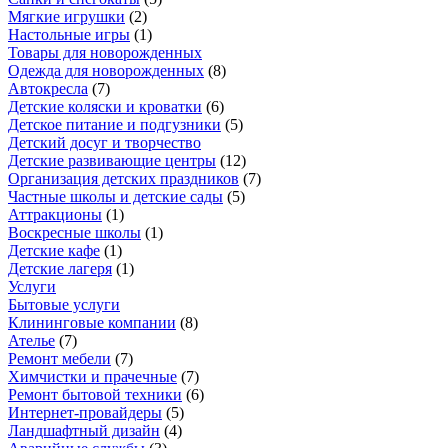
Мягкие игрушки
(
2
)
Настольные игры
(
1
)
Товары для новорожденных
Одежда для новорожденных
(
8
)
Автокресла
(
7
)
Детские коляски и кроватки
(
6
)
Детское питание и подгузники
(
5
)
Детский досуг и творчество
Детские развивающие центры
(
12
)
Организация детских праздников
(
7
)
Частные школы и детские сады
(
5
)
Аттракционы
(
1
)
Воскресные школы
(
1
)
Детские кафе
(
1
)
Детские лагеря
(
1
)
Услуги
Бытовые услуги
Клининговые компании
(
8
)
Ателье
(
7
)
Ремонт мебели
(
7
)
Химчистки и прачечные
(
7
)
Ремонт бытовой техники
(
6
)
Интернет-провайдеры
(
5
)
Ландшафтный дизайн
(
4
)