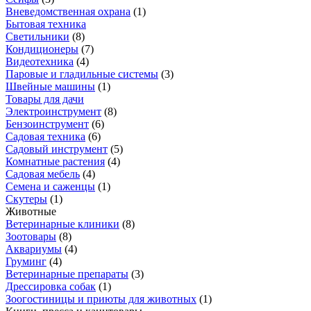
Вневедомственная охрана
(
1
)
Бытовая техника
Светильники
(
8
)
Кондиционеры
(
7
)
Видеотехника
(
4
)
Паровые и гладильные системы
(
3
)
Швейные машины
(
1
)
Товары для дачи
Электроинструмент
(
8
)
Бензоинструмент
(
6
)
Садовая техника
(
6
)
Садовый инструмент
(
5
)
Комнатные растения
(
4
)
Садовая мебель
(
4
)
Семена и саженцы
(
1
)
Скутеры
(
1
)
Животные
Ветеринарные клиники
(
8
)
Зоотовары
(
8
)
Аквариумы
(
4
)
Груминг
(
4
)
Ветеринарные препараты
(
3
)
Дрессировка собак
(
1
)
Зоогостиницы и приюты для животных
(
1
)