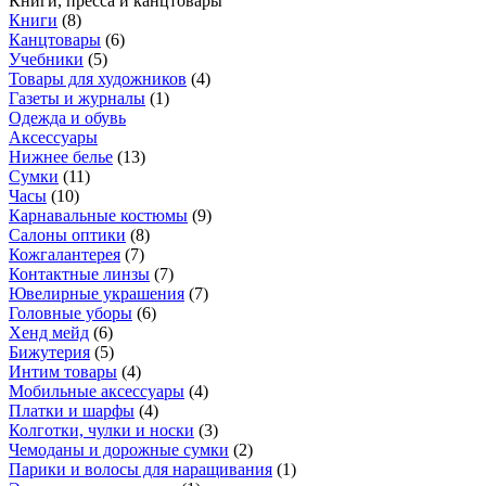
Книги, пресса и канцтовары
Книги
(
8
)
Канцтовары
(
6
)
Учебники
(
5
)
Товары для художников
(
4
)
Газеты и журналы
(
1
)
Одежда и обувь
Аксессуары
Нижнее белье
(
13
)
Сумки
(
11
)
Часы
(
10
)
Карнавальные костюмы
(
9
)
Салоны оптики
(
8
)
Кожгалантерея
(
7
)
Контактные линзы
(
7
)
Ювелирные украшения
(
7
)
Головные уборы
(
6
)
Хенд мейд
(
6
)
Бижутерия
(
5
)
Интим товары
(
4
)
Мобильные аксессуары
(
4
)
Платки и шарфы
(
4
)
Колготки, чулки и носки
(
3
)
Чемоданы и дорожные сумки
(
2
)
Парики и волосы для наращивания
(
1
)