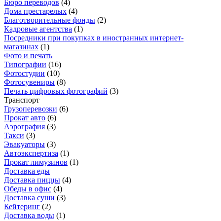
Бюро переводов
(
4
)
Дома престарелых
(
4
)
Благотворительные фонды
(
2
)
Кадровые агентства
(
1
)
Посредники при покупках в иностранных интернет-
магазинах
(
1
)
Фото и печать
Типографии
(
16
)
Фотостудии
(
10
)
Фотосувениры
(
8
)
Печать цифровых фотографий
(
3
)
Транспорт
Грузоперевозки
(
6
)
Прокат авто
(
6
)
Аэрография
(
3
)
Такси
(
3
)
Эвакуаторы
(
3
)
Автоэкспертиза
(
1
)
Прокат лимузинов
(
1
)
Доставка еды
Доставка пиццы
(
4
)
Обеды в офис
(
4
)
Доставка суши
(
3
)
Кейтеринг
(
2
)
Доставка воды
(
1
)