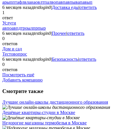
арыпптафлвлаиаовлтпалвопавпавпывапавып
6 месяцев назад
testlogin0
|
Доставка еды
|
ответить
1
ответ
Услуги
авпоавпдтроылпрпыр
6 месяцев назад
testlogin0
|
Прочее
|
ответить
0
ответов
Дом и сад
Тестовопрос
6 месяцев назад
testlogin0
|
Безопасность
|
ответить
0
ответов
Посмотреть ещё
Добавить компанию
Смотрите также
Лучшие онлайн-школы дистанционного образования
Дешёвые квартиры-студии в Москве
Недорогие магазины термобелья в Москве