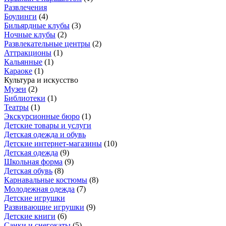
Развлечения
Боулинги
(
4
)
Бильярдные клубы
(
3
)
Ночные клубы
(
2
)
Развлекательные центры
(
2
)
Аттракционы
(
1
)
Кальянные
(
1
)
Караоке
(
1
)
Культура и искусство
Музеи
(
2
)
Библиотеки
(
1
)
Театры
(
1
)
Экскурсионные бюро
(
1
)
Детские товары и услуги
Детская одежда и обувь
Детские интернет-магазины
(
10
)
Детская одежда
(
9
)
Школьная форма
(
9
)
Детская обувь
(
8
)
Карнавальные костюмы
(
8
)
Молодежная одежда
(
7
)
Детские игрушки
Развивающие игрушки
(
9
)
Детские книги
(
6
)
Санки и снегокаты
(
5
)