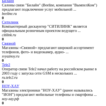
Билайн
Салоны связи "Билайн" (Beeline, компания "ВымпелКом")
предлагают подключение услуг мобильной ...
beeline.ru
0
Ситилинк
Компьютерный дискаунтер "СИТИЛИНК" является
официальным розничным проектом ведущего ...
citilink.ru
0
Связной
Магазины «Связной» предлагают широкий ассортимент
телефонов, фото- и видеокамер, аудио- ...
svyaznoy.ru
0
Tele2
Оператор связи Tele2 начал работу на российском рынке в
2003 году с запуска сети GSM в нескольких ...
ru.tele2.ru
0
НОУ-ХАУ
Магазины электроники "НОУ-ХАУ" (ранее назывались
"ИОН") предлагают мобильные телефоны и смартфоны ...
ноу-хау.рф
0