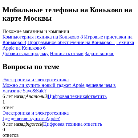
Мобильные телефоны на Коньково на
карте Москвы
Похожие магазины и компании
Компьютерная техника на Коньково
8
Игровые приставки на
Коньково
3
Программное обеспечение на Коньково
1
Техника
Apple на Коньково
6
Добавить раcпродажу
Написать отзыв
Задать вопрос
Вопросы по теме
Электроника и электротехника
Можно ли купить новый гаджет Apple дешевле чем в
магазине Save&Sale?
6 лет назад
Анатолий
|
Цифровая техника
|
ответить
1
ответ
Электроника и электротехника
Где дешевле купить Apple?
8 лет назад
bigoreck
|
Цифровая техника
|
ответить
0
ответов