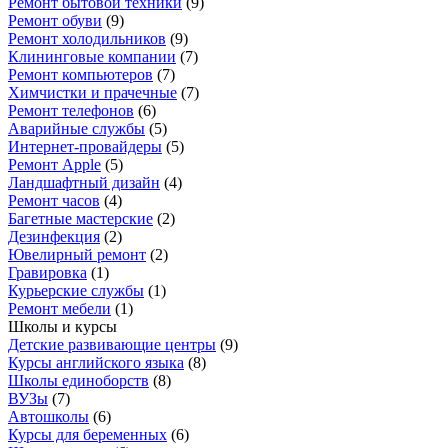
Ремонт бытовой техники
(
9
)
Ремонт обуви
(
9
)
Ремонт холодильников
(
9
)
Клининговые компании
(
7
)
Ремонт компьютеров
(
7
)
Химчистки и прачечные
(
7
)
Ремонт телефонов
(
6
)
Аварийные службы
(
5
)
Интернет-провайдеры
(
5
)
Ремонт Apple
(
5
)
Ландшафтный дизайн
(
4
)
Ремонт часов
(
4
)
Багетные мастерские
(
2
)
Дезинфекция
(
2
)
Ювелирный ремонт
(
2
)
Гравировка
(
1
)
Курьерские службы
(
1
)
Ремонт мебели
(
1
)
Школы и курсы
Детские развивающие центры
(
9
)
Курсы английского языка
(
8
)
Школы единоборств
(
8
)
ВУЗы
(
7
)
Автошколы
(
6
)
Курсы для беременных
(
6
)