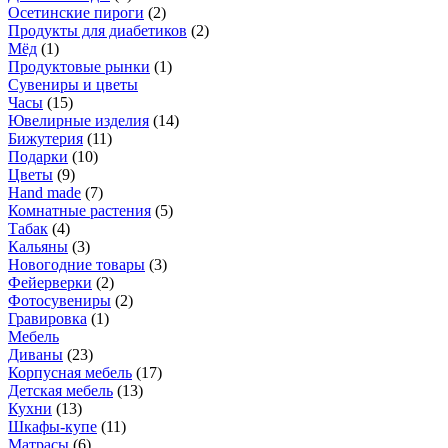
Осетинские пироги
(
2
)
Продукты для диабетиков
(
2
)
Мёд
(
1
)
Продуктовые рынки
(
1
)
Сувениры и цветы
Часы
(
15
)
Ювелирные изделия
(
14
)
Бижутерия
(
11
)
Подарки
(
10
)
Цветы
(
9
)
Hand made
(
7
)
Комнатные растения
(
5
)
Табак
(
4
)
Кальяны
(
3
)
Новогодние товары
(
3
)
Фейерверки
(
2
)
Фотосувениры
(
2
)
Гравировка
(
1
)
Мебель
Диваны
(
23
)
Корпусная мебель
(
17
)
Детская мебель
(
13
)
Кухни
(
13
)
Шкафы-купе
(
11
)
Матрасы
(
6
)