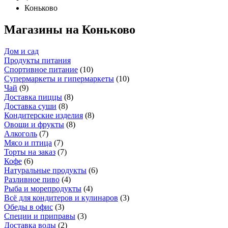
Коньково
Магазины на Коньково
Дом и сад
Продукты питания
Спортивное питание
(
10
)
Супермаркеты и гипермаркеты
(
10
)
Чай
(
9
)
Доставка пиццы
(
8
)
Доставка суши
(
8
)
Кондитерские изделия
(
8
)
Овощи и фрукты
(
8
)
Алкоголь
(
7
)
Мясо и птица
(
7
)
Торты на заказ
(
7
)
Кофе
(
6
)
Натуральные продукты
(
6
)
Разливное пиво
(
4
)
Рыба и морепродукты
(
4
)
Всё для кондитеров и кулинаров
(
3
)
Обеды в офис
(
3
)
Специи и приправы
(
3
)
Доставка воды
(
2
)