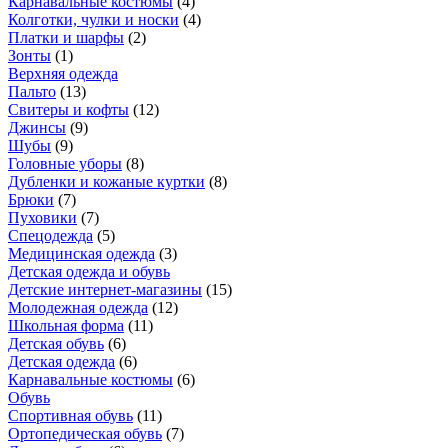
Карнавальные костюмы
(
4
)
Колготки, чулки и носки
(
4
)
Платки и шарфы
(
2
)
Зонты
(
1
)
Верхняя одежда
Пальто
(
13
)
Свитеры и кофты
(
12
)
Джинсы
(
9
)
Шубы
(
9
)
Головные уборы
(
8
)
Дубленки и кожаные куртки
(
8
)
Брюки
(
7
)
Пуховики
(
7
)
Спецодежда
(
5
)
Медицинская одежда
(
3
)
Детская одежда и обувь
Детские интернет-магазины
(
15
)
Молодежная одежда
(
12
)
Школьная форма
(
11
)
Детская обувь
(
6
)
Детская одежда
(
6
)
Карнавальные костюмы
(
6
)
Обувь
Спортивная обувь
(
11
)
Ортопедическая обувь
(
7
)