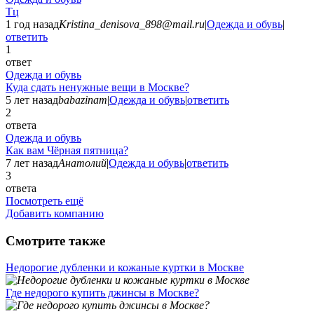
Тц
1 год назад
Kristina_denisova_898@mail.ru
|
Одежда и обувь
|
ответить
1
ответ
Одежда и обувь
Куда сдать ненужные вещи в Москве?
5 лет назад
babazinam
|
Одежда и обувь
|
ответить
2
ответа
Одежда и обувь
Как вам Чёрная пятница?
7 лет назад
Анатолий
|
Одежда и обувь
|
ответить
3
ответа
Посмотреть ещё
Добавить компанию
Смотрите также
Недорогие дубленки и кожаные куртки в Москве
Где недорого купить джинсы в Москве?