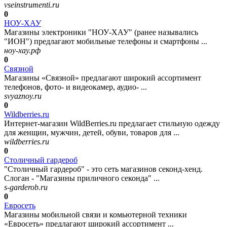
vseinstrumenti.ru
0
НОУ-ХАУ
Магазины электроники "НОУ-ХАУ" (ранее назывались
"ИОН") предлагают мобильные телефоны и смартфоны ...
ноу-хау.рф
0
Связной
Магазины «Связной» предлагают широкий ассортимент
телефонов, фото- и видеокамер, аудио- ...
svyaznoy.ru
0
Wildberries.ru
Интернет-магазин WildBerries.ru предлагает стильную одежду
для женщин, мужчин, детей, обуви, товаров для ...
wildberries.ru
0
Столичный гардероб
"Столичный гардероб" - это сеть магазинов секонд-хенд.
Слоган - "Магазины приличного секонда" ...
s-garderob.ru
0
Евросеть
Магазины мобильной связи и комьютерной техники
«Евросеть» предлагают широкий ассортимент ...