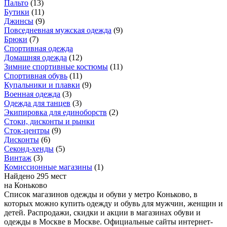
Пальто
(
13
)
Бутики
(
11
)
Джинсы
(
9
)
Повседневная мужская одежда
(
9
)
Брюки
(
7
)
Спортивная одежда
Домашняя одежда
(
12
)
Зимние спортивные костюмы
(
11
)
Спортивная обувь
(
11
)
Купальники и плавки
(
9
)
Военная одежда
(
3
)
Одежда для танцев
(
3
)
Экипировка для единоборств
(
2
)
Стоки, дисконты и рынки
Сток-центры
(
9
)
Дисконты
(
6
)
Секонд-хенды
(
5
)
Винтаж
(
3
)
Комиссионные магазины
(
1
)
Найдено 295 мест
на Коньково
Список магазинов одежды и обуви у метро Коньково, в
которых можно купить одежду и обувь для мужчин, женщин и
детей. Распродажи, скидки и акции в магазинах обуви и
одежды в Москве в Москве. Официальные сайты интернет-