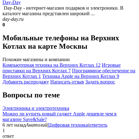
Day-Day
Day-Day - интернет-магазин подарков и электроники. В
каталоге магазина представлен широкий ...
day-day.ru
0
Мобильные телефоны на Верхних
Котлах на карте Москвы
Похожие магазины и компании
Компьютерная техника на Верхних Котлах
12
Игровые
приставки на Верхних Котлах
7
Программное обеспечение на
Верхних Котлах
1
Техника Apple на Верхних Котлах
9
Добавить раcпродажу
Написать отзыв
Задать вопрос
Вопросы по теме
Электроника и электротехника
Можно ли купить новый гаджет Apple дешевле чем в
магазине Save&Sale?
6 лет назад
Анатолий
|
Цифровая техника
|
ответить
1
ответ