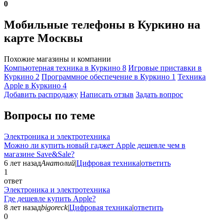
0
Мобильные телефоны в Куркино на
карте Москвы
Похожие магазины и компании
Компьютерная техника в Куркино
8
Игровые приставки в
Куркино
2
Программное обеспечение в Куркино
1
Техника
Apple в Куркино
4
Добавить раcпродажу
Написать отзыв
Задать вопрос
Вопросы по теме
Электроника и электротехника
Можно ли купить новый гаджет Apple дешевле чем в
магазине Save&Sale?
6 лет назад
Анатолий
|
Цифровая техника
|
ответить
1
ответ
Электроника и электротехника
Где дешевле купить Apple?
8 лет назад
bigoreck
|
Цифровая техника
|
ответить
0