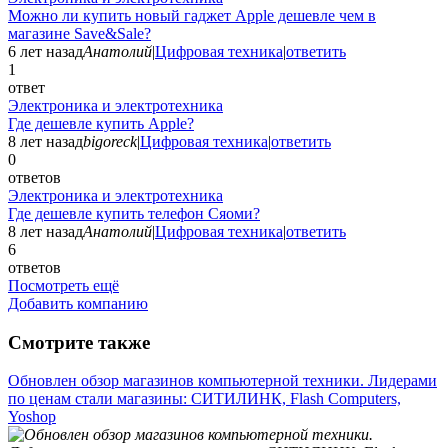
Можно ли купить новый гаджет Apple дешевле чем в
магазине Save&Sale?
6 лет назад
Анатолий
|
Цифровая техника
|
ответить
1
ответ
Электроника и электротехника
Где дешевле купить Apple?
8 лет назад
bigoreck
|
Цифровая техника
|
ответить
0
ответов
Электроника и электротехника
Где дешевле купить телефон Сяоми?
8 лет назад
Анатолий
|
Цифровая техника
|
ответить
6
ответов
Посмотреть ещё
Добавить компанию
Смотрите также
Обновлен обзор магазинов компьютерной техники. Лидерами
по ценам стали магазины: СИТИЛИНК, Flash Computers,
Yoshop