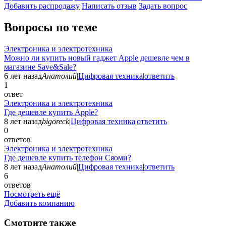
Добавить раcпродажу
Написать отзыв
Задать вопрос
Вопросы по теме
Электроника и электротехника
Можно ли купить новый гаджет Apple дешевле чем в
магазине Save&Sale?
6 лет назад
Анатолий
|
Цифровая техника
|
ответить
1
ответ
Электроника и электротехника
Где дешевле купить Apple?
8 лет назад
bigoreck
|
Цифровая техника
|
ответить
0
ответов
Электроника и электротехника
Где дешевле купить телефон Сяоми?
8 лет назад
Анатолий
|
Цифровая техника
|
ответить
6
ответов
Посмотреть ещё
Добавить компанию
Смотрите также