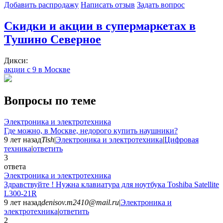
Добавить раcпродажу
Написать отзыв
Задать вопрос
Скидки и акции в супермаркетах в
Тушино Северное
Дикси:
акции с 9 в Москве
Вопросы по теме
Электроника и электротехника
Где можно, в Москве, недорого купить наушники?
9 лет назад
Tish
|
Электроника и электротехника
|
Цифровая
техника
|
ответить
3
ответа
Электроника и электротехника
Здравствуйте ! Нужна клавиатура для ноутбука Toshiba Satellite
L300-21R
9 лет назад
denisov.m2410@mail.ru
|
Электроника и
электротехника
|
ответить
2