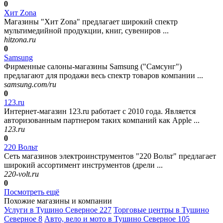
0
Хит Zona
Магазины "Хит Zona" предлагает широкий спектр
мультимедийной продукции, книг, сувениров ...
hitzona.ru
0
Samsung
Фирменные салоны-магазины Samsung ("Самсунг")
предлагают для продажи весь спектр товаров компании ...
samsung.com/ru
0
123.ru
Интернет-магазин 123.ru работает с 2010 года. Является
авторизованным партнером таких компаний как Apple ...
123.ru
0
220 Вольт
Сеть магазинов электроинструментов "220 Вольт" предлагает
широкий ассортимент инструментов (дрели ...
220-volt.ru
0
Посмотреть ещё
Похожие магазины и компании
Услуги в Тушино Северное
227
Торговые центры в Тушино
Северное
8
Авто, вело и мото в Тушино Северное
105