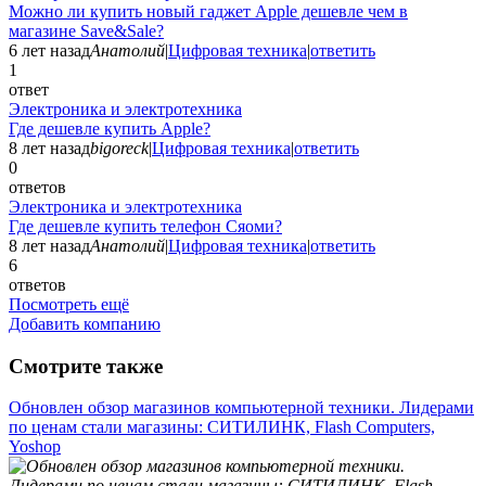
Можно ли купить новый гаджет Apple дешевле чем в
магазине Save&Sale?
6 лет назад
Анатолий
|
Цифровая техника
|
ответить
1
ответ
Электроника и электротехника
Где дешевле купить Apple?
8 лет назад
bigoreck
|
Цифровая техника
|
ответить
0
ответов
Электроника и электротехника
Где дешевле купить телефон Сяоми?
8 лет назад
Анатолий
|
Цифровая техника
|
ответить
6
ответов
Посмотреть ещё
Добавить компанию
Смотрите также
Обновлен обзор магазинов компьютерной техники. Лидерами
по ценам стали магазины: СИТИЛИНК, Flash Computers,
Yoshop