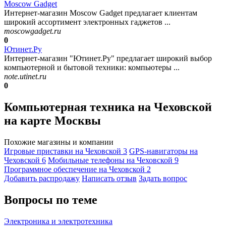
Moscow Gadget
Интернет-магазин Moscow Gadget предлагает клиентам
широкий ассортимент электронных гаджетов ...
moscowgadget.ru
0
Ютинет.Ру
Интернет-магазин "Ютинет.Ру" предлагает широкий выбор
компьютерной и бытовой техники: компьютеры ...
note.utinet.ru
0
Компьютерная техника на Чеховской
на карте Москвы
Похожие магазины и компании
Игровые приставки на Чеховской
3
GPS-навигаторы на
Чеховской
6
Мобильные телефоны на Чеховской
9
Программное обеспечение на Чеховской
2
Добавить раcпродажу
Написать отзыв
Задать вопрос
Вопросы по теме
Электроника и электротехника