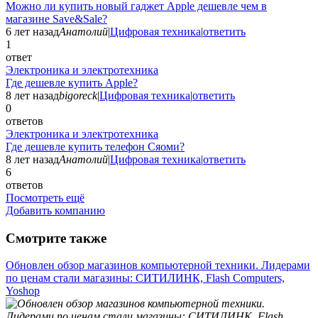
Можно ли купить новый гаджет Apple дешевле чем в
магазине Save&Sale?
6 лет назад
Анатолий
|
Цифровая техника
|
ответить
1
ответ
Электроника и электротехника
Где дешевле купить Apple?
8 лет назад
bigoreck
|
Цифровая техника
|
ответить
0
ответов
Электроника и электротехника
Где дешевле купить телефон Сяоми?
8 лет назад
Анатолий
|
Цифровая техника
|
ответить
6
ответов
Посмотреть ещё
Добавить компанию
Смотрите также
Обновлен обзор магазинов компьютерной техники. Лидерами
по ценам стали магазины: СИТИЛИНК, Flash Computers,
Yoshop