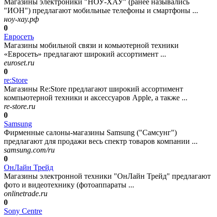
Магазины электроники "НОУ-ХАУ" (ранее назывались
"ИОН") предлагают мобильные телефоны и смартфоны ...
ноу-хау.рф
0
Евросеть
Магазины мобильной связи и комьютерной техники
«Евросеть» предлагают широкий ассортимент ...
euroset.ru
0
re:Store
Магазины Re:Store предлагают широкий ассортимент
компьютерной техники и аксессуаров Apple, а также ...
re-store.ru
0
Samsung
Фирменные салоны-магазины Samsung ("Самсунг")
предлагают для продажи весь спектр товаров компании ...
samsung.com/ru
0
ОнЛайн Трейд
Магазины электронной техники "ОнЛайн Трейд" предлагают
фото и видеотехнику (фотоаппараты ...
onlinetrade.ru
0
Sony Centre