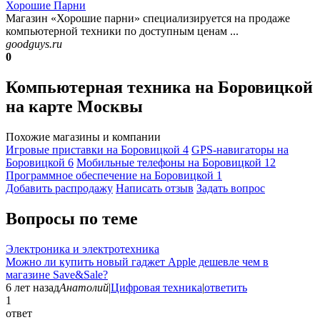
Хорошие Парни
Магазин «Хорошие парни» специализируется на продаже
компьютерной техники по доступным ценам ...
goodguys.ru
0
Компьютерная техника на Боровицкой
на карте Москвы
Похожие магазины и компании
Игровые приставки на Боровицкой
4
GPS-навигаторы на
Боровицкой
6
Мобильные телефоны на Боровицкой
12
Программное обеспечение на Боровицкой
1
Добавить раcпродажу
Написать отзыв
Задать вопрос
Вопросы по теме
Электроника и электротехника
Можно ли купить новый гаджет Apple дешевле чем в
магазине Save&Sale?
6 лет назад
Анатолий
|
Цифровая техника
|
ответить
1
ответ