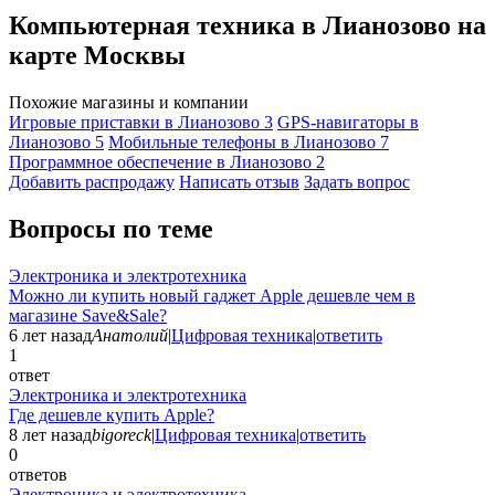
Компьютерная техника в Лианозово на
карте Москвы
Похожие магазины и компании
Игровые приставки в Лианозово
3
GPS-навигаторы в
Лианозово
5
Мобильные телефоны в Лианозово
7
Программное обеспечение в Лианозово
2
Добавить раcпродажу
Написать отзыв
Задать вопрос
Вопросы по теме
Электроника и электротехника
Можно ли купить новый гаджет Apple дешевле чем в
магазине Save&Sale?
6 лет назад
Анатолий
|
Цифровая техника
|
ответить
1
ответ
Электроника и электротехника
Где дешевле купить Apple?
8 лет назад
bigoreck
|
Цифровая техника
|
ответить
0
ответов
Электроника и электротехника