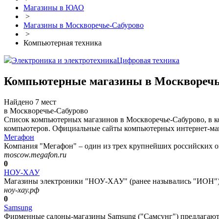
Магазины в ЮАО
>
Магазины в Москворечье-Сабурово
>
Компьютерная техника
Электроника и электротехника
Цифровая техника
Компьютерные магазины в Москворечь
Найдено 7 мест
в Москворечье-Сабурово
Список компьютерных магазинов в Москворечье-Сабурово, в к
компьютеров. Официальные сайты компьютерных интернет-мага
Мегафон
Компания "Мегафон" – один из трех крупнейших российских оп
moscow.megafon.ru
0
НОУ-ХАУ
Магазины электроники "НОУ-ХАУ" (ранее назывались "ИОН") 
ноу-хау.рф
0
Samsung
Фирменные салоны-магазины Samsung ("Самсунг") предлагают д