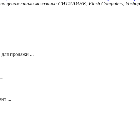
для продажи ...
..
т ...