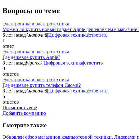
Вопросы по теме
Электроника и электротехника
Можно ли купить новый гаджет Apple дешевле чем в магазине 
6 лет назад
Анатолий
|
Цифровая техника
|
ответить
1
ответ
Электроника и электротехника
Где дешевле купить Apple?
8 лет назад
bigoreck
|
Цифровая техника
|
ответить
0
ответов
Электроника и электротехника
Где дешевле купить телефон Сяоми?
8 лет назад
Анатолий
|
Цифровая техника
|
ответить
6
ответов
Посмотреть ещё
Добавить компанию
Смотрите также
Обновлен обзор магазинов компьютерной техники. Лидерами п