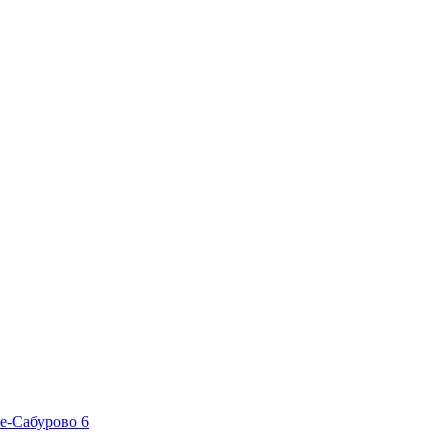
ье-Сабурово
6