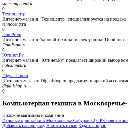
samsung.com/ru
0
Техноцентр
Интернет-магазин "Техноцентр" специализируется на продаже за
tehnocentr.ru
0
DomProm
Интернет-магазин бытовой техники и электроники DomProm - э
DomProm.ru
0
Ютинет.Ру
Интернет-магазин "Ютинет.Ру" предлагает широкий выбор ком
note.utinet.ru
0
Digitalshop.ru
Интернет-магазин Digitalshop.ru предлагает широкий ассортим
digitalshop.ru
0
Компьютерная техника в Москворечье-
Похожие магазины и компании
Игровые приставки в Москворечье-Сабурово
2
GPS-навигатор
Добавить раcпродажу
Написать отзыв
Задать вопрос