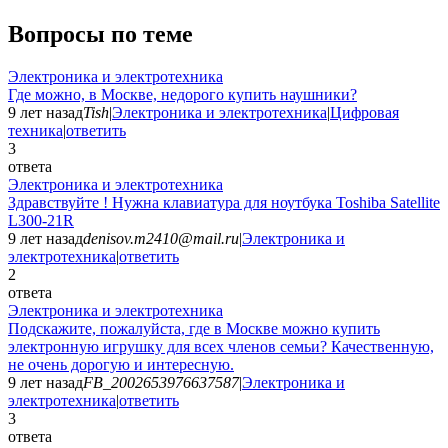
Вопросы по теме
Электроника и электротехника
Где можно, в Москве, недорого купить наушники?
9 лет назад
Tish
|
Электроника и электротехника
|
Цифровая
техника
|
ответить
3
ответа
Электроника и электротехника
Здравствуйте ! Нужна клавиатура для ноутбука Toshiba Satellite
L300-21R
9 лет назад
denisov.m2410@mail.ru
|
Электроника и
электротехника
|
ответить
2
ответа
Электроника и электротехника
Подскажите, пожалуйста, где в Москве можно купить
электронную игрушку для всех членов семьи? Качественную,
не очень дорогую и интересную.
9 лет назад
FB_2002653976637587
|
Электроника и
электротехника
|
ответить
3
ответа