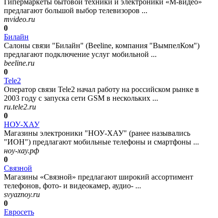
Гипермаркеты бытовой техники и электроники «М-видео»
предлагают большой выбор телевизоров ...
mvideo.ru
0
Билайн
Салоны связи "Билайн" (Beeline, компания "ВымпелКом")
предлагают подключение услуг мобильной ...
beeline.ru
0
Tele2
Оператор связи Tele2 начал работу на российском рынке в
2003 году с запуска сети GSM в нескольких ...
ru.tele2.ru
0
НОУ-ХАУ
Магазины электроники "НОУ-ХАУ" (ранее назывались
"ИОН") предлагают мобильные телефоны и смартфоны ...
ноу-хау.рф
0
Связной
Магазины «Связной» предлагают широкий ассортимент
телефонов, фото- и видеокамер, аудио- ...
svyaznoy.ru
0
Евросеть