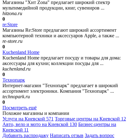
Магазины "Хит Zona" предлагает широкий спектр
мультимедийной продукции, книг, сувениров ...
hitzona.ru
0
re:Store
Магазины Re:Store предлагают широкий ассортимент
компьютерной техники и аксессуаров Apple, а также ...
re-store.ru
0
Kuchenland Home
Kuchenland Home предлагает посуду и товары для дома:
аксессуары для кухни; коллекции посуды для ...
kuchenland.ru
0
Технопарк
Интернет-магазин "Технопарк" предлагает в широкий
ассортимент электроники. Компания "Технопарк" ...
technopark.ru
0
Посмотреть ещё
Похожие магазины и компании
Услуги на Киевской
571
Торговые центры на Киевской
12
Авто, вело и мото на Киевской
130
Бизнес-центры на
Киевской
11
Добавить раcпродажу
Написать отзыв
Задать вопрос