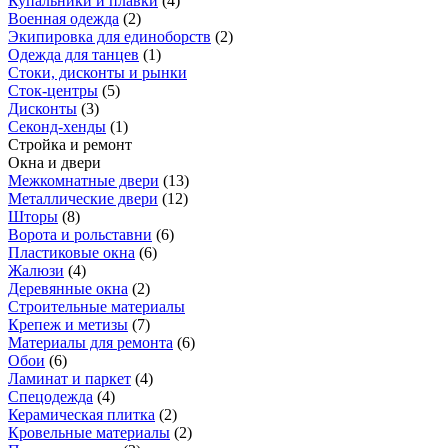
Купальники и плавки
(
4
)
Военная одежда
(
2
)
Экипировка для единоборств
(
2
)
Одежда для танцев
(
1
)
Стоки, дисконты и рынки
Сток-центры
(
5
)
Дисконты
(
3
)
Секонд-хенды
(
1
)
Стройка и ремонт
Окна и двери
Межкомнатные двери
(
13
)
Металлические двери
(
12
)
Шторы
(
8
)
Ворота и рольставни
(
6
)
Пластиковые окна
(
6
)
Жалюзи
(
4
)
Деревянные окна
(
2
)
Строительные материалы
Крепеж и метизы
(
7
)
Материалы для ремонта
(
6
)
Обои
(
6
)
Ламинат и паркет
(
4
)
Спецодежда
(
4
)
Керамическая плитка
(
2
)
Кровельные материалы
(
2
)