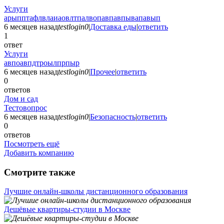
Услуги
арыпптафлвлаиаовлтпалвопавпавпывапавып
6 месяцев назад
testlogin0
|
Доставка еды
|
ответить
1
ответ
Услуги
авпоавпдтроылпрпыр
6 месяцев назад
testlogin0
|
Прочее
|
ответить
0
ответов
Дом и сад
Тестовопрос
6 месяцев назад
testlogin0
|
Безопасность
|
ответить
0
ответов
Посмотреть ещё
Добавить компанию
Смотрите также
Лучшие онлайн-школы дистанционного образования
Дешёвые квартиры-студии в Москве