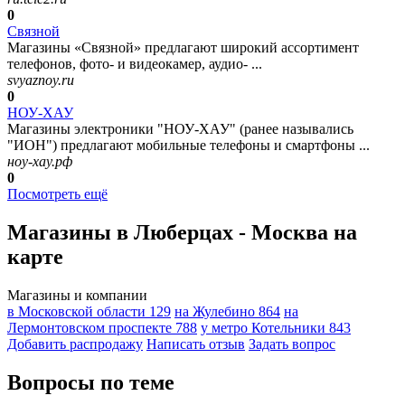
0
Связной
Магазины «Связной» предлагают широкий ассортимент
телефонов, фото- и видеокамер, аудио- ...
svyaznoy.ru
0
НОУ-ХАУ
Магазины электроники "НОУ-ХАУ" (ранее назывались
"ИОН") предлагают мобильные телефоны и смартфоны ...
ноу-хау.рф
0
Посмотреть ещё
Магазины в Люберцах - Москва на
карте
Магазины и компании
в Московской области
129
на Жулебино
864
на
Лермонтовском проспекте
788
у метро Котельники
843
Добавить раcпродажу
Написать отзыв
Задать вопрос
Вопросы по теме