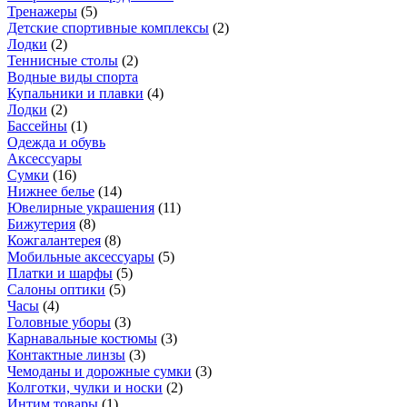
Тренажеры
(
5
)
Детские спортивные комплексы
(
2
)
Лодки
(
2
)
Теннисные столы
(
2
)
Водные виды спорта
Купальники и плавки
(
4
)
Лодки
(
2
)
Бассейны
(
1
)
Одежда и обувь
Аксессуары
Сумки
(
16
)
Нижнее белье
(
14
)
Ювелирные украшения
(
11
)
Бижутерия
(
8
)
Кожгалантерея
(
8
)
Мобильные аксессуары
(
5
)
Платки и шарфы
(
5
)
Салоны оптики
(
5
)
Часы
(
4
)
Головные уборы
(
3
)
Карнавальные костюмы
(
3
)
Контактные линзы
(
3
)
Чемоданы и дорожные сумки
(
3
)
Колготки, чулки и носки
(
2
)
Интим товары
(
1
)