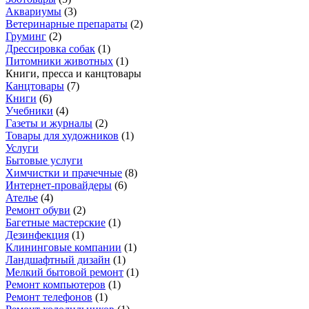
Аквариумы
(
3
)
Ветеринарные препараты
(
2
)
Груминг
(
2
)
Дрессировка собак
(
1
)
Питомники животных
(
1
)
Книги, пресса и канцтовары
Канцтовары
(
7
)
Книги
(
6
)
Учебники
(
4
)
Газеты и журналы
(
2
)
Товары для художников
(
1
)
Услуги
Бытовые услуги
Химчистки и прачечные
(
8
)
Интернет-провайдеры
(
6
)
Ателье
(
4
)
Ремонт обуви
(
2
)
Багетные мастерские
(
1
)
Дезинфекция
(
1
)
Клининговые компании
(
1
)
Ландшафтный дизайн
(
1
)
Мелкий бытовой ремонт
(
1
)
Ремонт компьютеров
(
1
)
Ремонт телефонов
(
1
)