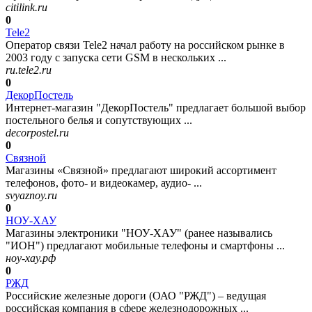
citilink.ru
0
Tele2
Оператор связи Tele2 начал работу на российском рынке в
2003 году с запуска сети GSM в нескольких ...
ru.tele2.ru
0
ДекорПостель
Интернет-магазин "ДекорПостель" предлагает большой выбор
постельного белья и сопутствующих ...
decorpostel.ru
0
Связной
Магазины «Связной» предлагают широкий ассортимент
телефонов, фото- и видеокамер, аудио- ...
svyaznoy.ru
0
НОУ-ХАУ
Магазины электроники "НОУ-ХАУ" (ранее назывались
"ИОН") предлагают мобильные телефоны и смартфоны ...
ноу-хау.рф
0
РЖД
Российские железные дороги (ОАО "РЖД") – ведущая
российская компания в сфере железнодорожных ...