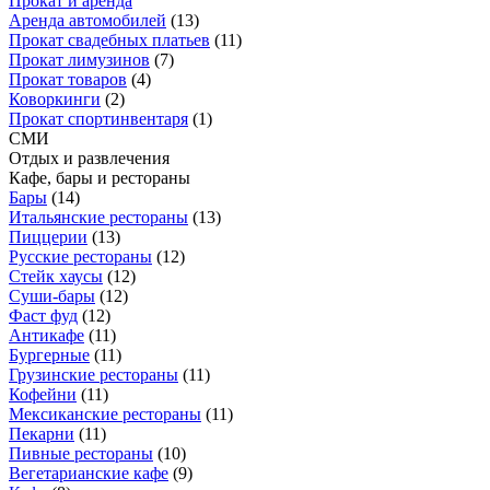
Прокат и аренда
Аренда автомобилей
(
13
)
Прокат свадебных платьев
(
11
)
Прокат лимузинов
(
7
)
Прокат товаров
(
4
)
Коворкинги
(
2
)
Прокат спортинвентаря
(
1
)
СМИ
Отдых и развлечения
Кафе, бары и рестораны
Бары
(
14
)
Итальянские рестораны
(
13
)
Пиццерии
(
13
)
Русские рестораны
(
12
)
Стейк хаусы
(
12
)
Суши-бары
(
12
)
Фаст фуд
(
12
)
Антикафе
(
11
)
Бургерные
(
11
)
Грузинские рестораны
(
11
)
Кофейни
(
11
)
Мексиканские рестораны
(
11
)
Пекарни
(
11
)
Пивные рестораны
(
10
)
Вегетарианские кафе
(
9
)