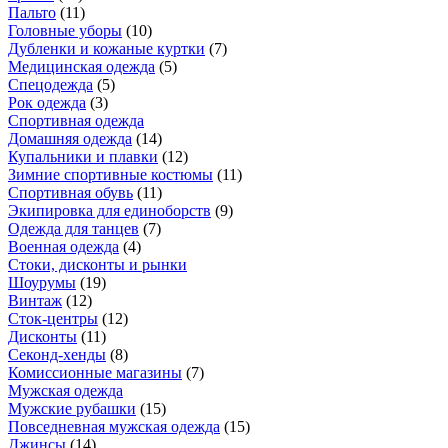
Пальто
(
11
)
Головные уборы
(
10
)
Дубленки и кожаные куртки
(
7
)
Медицинская одежда
(
5
)
Спецодежда
(
5
)
Рок одежда
(
3
)
Спортивная одежда
Домашняя одежда
(
14
)
Купальники и плавки
(
12
)
Зимние спортивные костюмы
(
11
)
Спортивная обувь
(
11
)
Экипировка для единоборств
(
9
)
Одежда для танцев
(
7
)
Военная одежда
(
4
)
Стоки, дисконты и рынки
Шоурумы
(
19
)
Винтаж
(
12
)
Сток-центры
(
12
)
Дисконты
(
11
)
Секонд-хенды
(
8
)
Комиссионные магазины
(
7
)
Мужская одежда
Мужские рубашки
(
15
)
Повседневная мужская одежда
(
15
)
Джинсы
(
14
)