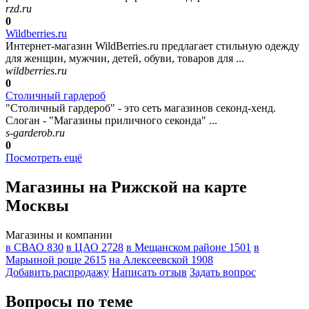
rzd.ru
0
Wildberries.ru
Интернет-магазин WildBerries.ru предлагает стильную одежду
для женщин, мужчин, детей, обуви, товаров для ...
wildberries.ru
0
Столичный гардероб
"Столичный гардероб" - это сеть магазинов секонд-хенд.
Слоган - "Магазины приличного секонда" ...
s-garderob.ru
0
Посмотреть ещё
Магазины на Рижской на карте
Москвы
Магазины и компании
в СВАО
830
в ЦАО
2728
в Мещанском районе
1501
в
Марьиной роще
2615
на Алексеевской
1908
Добавить раcпродажу
Написать отзыв
Задать вопрос
Вопросы по теме