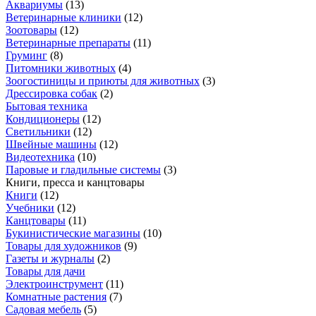
Аквариумы
(
13
)
Ветеринарные клиники
(
12
)
Зоотовары
(
12
)
Ветеринарные препараты
(
11
)
Груминг
(
8
)
Питомники животных
(
4
)
Зоогостиницы и приюты для животных
(
3
)
Дрессировка собак
(
2
)
Бытовая техника
Кондиционеры
(
12
)
Светильники
(
12
)
Швейные машины
(
12
)
Видеотехника
(
10
)
Паровые и гладильные системы
(
3
)
Книги, пресса и канцтовары
Книги
(
12
)
Учебники
(
12
)
Канцтовары
(
11
)
Букинистические магазины
(
10
)
Товары для художников
(
9
)
Газеты и журналы
(
2
)
Товары для дачи
Электроинструмент
(
11
)
Комнатные растения
(
7
)
Садовая мебель
(
5
)