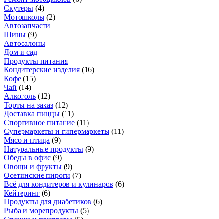
Скутеры
(
4
)
Мотошколы
(
2
)
Автозапчасти
Шины
(
9
)
Автосалоны
Дом и сад
Продукты питания
Кондитерские изделия
(
16
)
Кофе
(
15
)
Чай
(
14
)
Алкоголь
(
12
)
Торты на заказ
(
12
)
Доставка пиццы
(
11
)
Спортивное питание
(
11
)
Супермаркеты и гипермаркеты
(
11
)
Мясо и птица
(
9
)
Натуральные продукты
(
9
)
Обеды в офис
(
9
)
Овощи и фрукты
(
9
)
Осетинские пироги
(
7
)
Всё для кондитеров и кулинаров
(
6
)
Кейтеринг
(
6
)
Продукты для диабетиков
(
6
)
Рыба и морепродукты
(
5
)