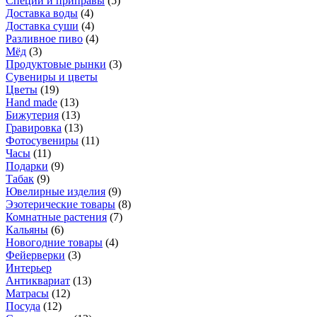
Специи и приправы
(
5
)
Доставка воды
(
4
)
Доставка суши
(
4
)
Разливное пиво
(
4
)
Мёд
(
3
)
Продуктовые рынки
(
3
)
Сувениры и цветы
Цветы
(
19
)
Hand made
(
13
)
Бижутерия
(
13
)
Гравировка
(
13
)
Фотосувениры
(
11
)
Часы
(
11
)
Подарки
(
9
)
Табак
(
9
)
Ювелирные изделия
(
9
)
Эзотерические товары
(
8
)
Комнатные растения
(
7
)
Кальяны
(
6
)
Новогодние товары
(
4
)
Фейерверки
(
3
)
Интерьер
Антиквариат
(
13
)
Матрасы
(
12
)
Посуда
(
12
)