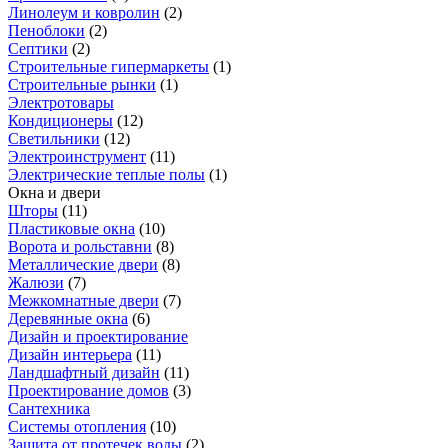
Линолеум и ковролин
(
2
)
Пеноблоки
(
2
)
Септики
(
2
)
Строительные гипермаркеты
(
1
)
Строительные рынки
(
1
)
Электротовары
Кондиционеры
(
12
)
Светильники
(
12
)
Электроинструмент
(
11
)
Электрические теплые полы
(
1
)
Окна и двери
Шторы
(
11
)
Пластиковые окна
(
10
)
Ворота и рольставни
(
8
)
Металлические двери
(
8
)
Жалюзи
(
7
)
Межкомнатные двери
(
7
)
Деревянные окна
(
6
)
Дизайн и проектирование
Дизайн интерьера
(
11
)
Ландшафтный дизайн
(
11
)
Проектирование домов
(
3
)
Сантехника
Системы отопления
(
10
)
Защита от протечек воды
(
2
)