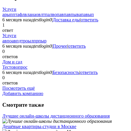
Услуги
арыпптафлвлаиаовлтпалвопавпавпывапавып
6 месяцев назад
testlogin0
|
Доставка еды
|
ответить
1
ответ
Услуги
авпоавпдтроылпрпыр
6 месяцев назад
testlogin0
|
Прочее
|
ответить
0
ответов
Дом и сад
Тестовопрос
6 месяцев назад
testlogin0
|
Безопасность
|
ответить
0
ответов
Посмотреть ещё
Добавить компанию
Смотрите также
Лучшие онлайн-школы дистанционного образования
Дешёвые квартиры-студии в Москве