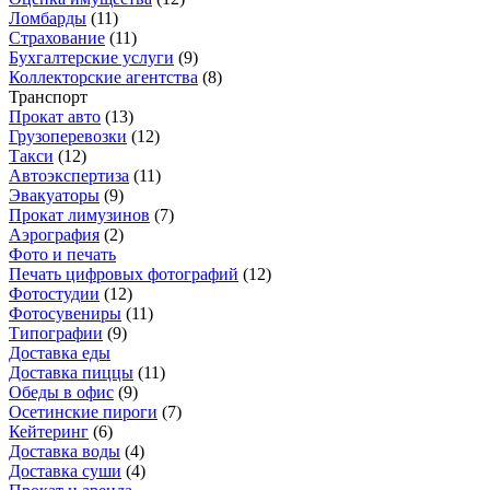
Ломбарды
(
11
)
Страхование
(
11
)
Бухгалтерские услуги
(
9
)
Коллекторские агентства
(
8
)
Транспорт
Прокат авто
(
13
)
Грузоперевозки
(
12
)
Такси
(
12
)
Автоэкспертиза
(
11
)
Эвакуаторы
(
9
)
Прокат лимузинов
(
7
)
Аэрография
(
2
)
Фото и печать
Печать цифровых фотографий
(
12
)
Фотостудии
(
12
)
Фотосувениры
(
11
)
Типографии
(
9
)
Доставка еды
Доставка пиццы
(
11
)
Обеды в офис
(
9
)
Осетинские пироги
(
7
)
Кейтеринг
(
6
)
Доставка воды
(
4
)
Доставка суши
(
4
)