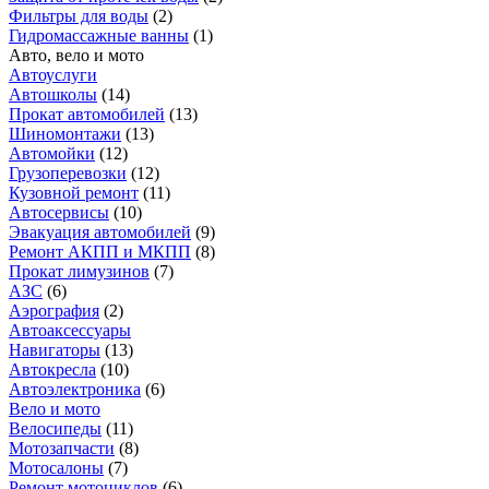
Фильтры для воды
(
2
)
Гидромассажные ванны
(
1
)
Авто, вело и мото
Автоуслуги
Автошколы
(
14
)
Прокат автомобилей
(
13
)
Шиномонтажи
(
13
)
Автомойки
(
12
)
Грузоперевозки
(
12
)
Кузовной ремонт
(
11
)
Автосервисы
(
10
)
Эвакуация автомобилей
(
9
)
Ремонт АКПП и МКПП
(
8
)
Прокат лимузинов
(
7
)
АЗС
(
6
)
Аэрография
(
2
)
Автоаксессуары
Навигаторы
(
13
)
Автокресла
(
10
)
Автоэлектроника
(
6
)
Вело и мото
Велосипеды
(
11
)
Мотозапчасти
(
8
)
Мотосалоны
(
7
)
Ремонт мотоциклов
(
6
)