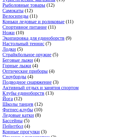
Рыболовные товары
(
12
)
Самокаты
(
12
)
Велосипеды
(
11
)
Коньки ледовые и роликовые
(
11
)
Спортивное питание
(
11
)
Ножи
(
10
)
Экипировка для единоборств
(
9
)
Настольный теннис
(
7
)
Лодки
(
5
)
Страйкбольное оружие
(
5
)
Беговые лыжи
(
4
)
Горные лыжи
(
4
)
Оптические приборы
(
4
)
Сноуборды
(
4
)
Подводное снаряжение
(
3
)
Активный отдых и занятия спортом
Клубы единоборств
(
13
)
Йога
(
12
)
Школы танцев
(
12
)
Фитнес-клубы
(
10
)
Ледовые катки
(
8
)
Бассейны
(
5
)
Пейнтбол
(
4
)
Конные прогулки
(
3
)