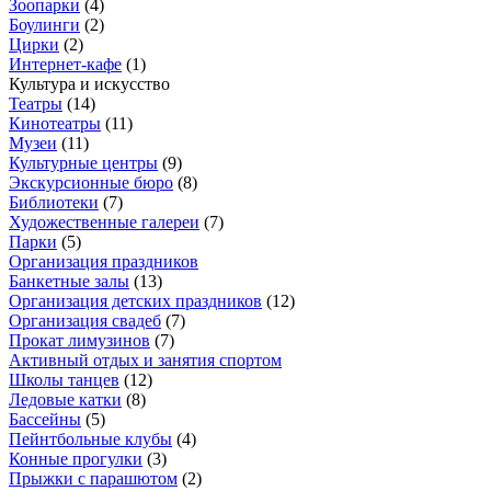
Зоопарки
(
4
)
Боулинги
(
2
)
Цирки
(
2
)
Интернет-кафе
(
1
)
Культура и искусство
Театры
(
14
)
Кинотеатры
(
11
)
Музеи
(
11
)
Культурные центры
(
9
)
Экскурсионные бюро
(
8
)
Библиотеки
(
7
)
Художественные галереи
(
7
)
Парки
(
5
)
Организация праздников
Банкетные залы
(
13
)
Организация детских праздников
(
12
)
Организация свадеб
(
7
)
Прокат лимузинов
(
7
)
Активный отдых и занятия спортом
Школы танцев
(
12
)
Ледовые катки
(
8
)
Бассейны
(
5
)
Пейнтбольные клубы
(
4
)
Конные прогулки
(
3
)
Прыжки с парашютом
(
2
)