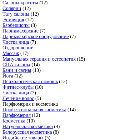
Салоны красоты
(
12
)
Солярии
(
12
)
Тату салоны
(
12
)
Эпиляция
(
12
)
Барбершопы
(
8
)
Парикмахерские
(
7
)
Парикмахерское оборудование
(
7
)
Чистка лица
(
7
)
Оздоровление
Массаж
(
17
)
Мануальная терапия и остеопатия
(
15
)
СПА салоны
(
14
)
Бани и сауны
(
13
)
Йога
(
12
)
Психологическая помощь
(
12
)
Фитнес-клубы
(
10
)
Чистка лица
(
7
)
Лечение волос
(
5
)
Парфюмерия и косметика
Профессиональная косметика
(
14
)
Парфюмерия
(
12
)
Косметика
(
10
)
Натуральная косметика
(
9
)
Белорусская косметика
(
8
)
Индийские товары
(
5
)