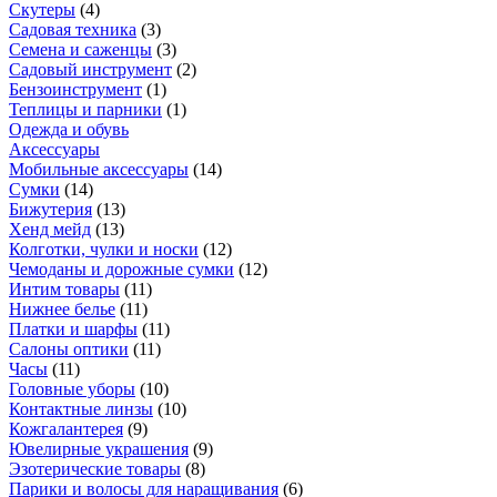
Скутеры
(
4
)
Садовая техника
(
3
)
Семена и саженцы
(
3
)
Садовый инструмент
(
2
)
Бензоинструмент
(
1
)
Теплицы и парники
(
1
)
Одежда и обувь
Аксессуары
Мобильные аксессуары
(
14
)
Сумки
(
14
)
Бижутерия
(
13
)
Хенд мейд
(
13
)
Колготки, чулки и носки
(
12
)
Чемоданы и дорожные сумки
(
12
)
Интим товары
(
11
)
Нижнее белье
(
11
)
Платки и шарфы
(
11
)
Салоны оптики
(
11
)
Часы
(
11
)
Головные уборы
(
10
)
Контактные линзы
(
10
)
Кожгалантерея
(
9
)
Ювелирные украшения
(
9
)
Эзотерические товары
(
8
)
Парики и волосы для наращивания
(
6
)