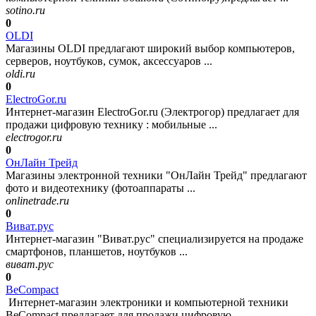
sotino.ru
0
OLDI
Магазины OLDI предлагают широкий выбор компьютеров,
серверов, ноутбуков, сумок, аксессуаров ...
oldi.ru
0
ElectroGor.ru
Интернет-магазин ElectroGor.ru (Электрогор) предлагает для
продажи цифровую технику : мобильные ...
electrogor.ru
0
ОнЛайн Трейд
Магазины электронной техники "ОнЛайн Трейд" предлагают
фото и видеотехнику (фотоаппараты ...
onlinetrade.ru
0
Виват.рус
Интернет-магазин "Виват.рус" специализируется на продаже
смартфонов, планшетов, ноутбуков ...
виват.рус
0
BeCompact
Интернет-магазин электроники и компьютерной техники
BeCompact предлагает для продажи цифровую ...