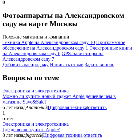
0
Фотоаппараты на Александровском
саду на карте Москвы
Похожие магазины и компании
Техника Apple на Александровском саду
10
Программное
обеспечение на Александровском саду
1
Электронные книги
на Александровском саду
6
GPS-навигаторы на
Александровском саду
7
Добавить раcпродажу
Написать отзыв
Задать вопрос
Вопросы по теме
Электроника и электротехника
Можно ли купить новый гаджет Apple дешевле чем в
магазине Save&Sale?
6 лет назад
Анатолий
|
Цифровая техника
|
ответить
1
ответ
Электроника и электротехника
Где дешевле купить Apple?
8 лет назад
bigoreck
|
Цифровая техника
|
ответить