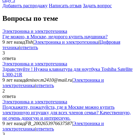
саду
3
Добавить раcпродажу
Написать отзыв
Задать вопрос
Вопросы по теме
Электроника и электротехника
Где можно, в Москве, недорого купить наушники?
9 лет назад
Tish
|
Электроника и электротехника
|
Цифровая
техника
|
ответить
3
ответа
Электроника и электротехника
Здравствуйте ! Нужна клавиатура для ноутбука Toshiba Satellite
L300-21R
9 лет назад
denisov.m2410@mail.ru
|
Электроника и
электротехника
|
ответить
2
ответа
Электроника и электротехника
Подскажите, пожалуйста, где в Москве можно купить
электронную игрушку для всех членов семьи? Качественную,
не очень дорогую и интересную.
9 лет назад
FB_2002653976637587
|
Электроника и
электротехника
|
ответить
3